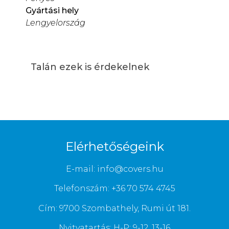
Gyártási hely
Lengyelország
Talán ezek is érdekelnek
Elérhetőségeink
E-mail: info@covers.hu
Telefonszám: +36 70 574 4745
Cím: 9700 Szombathely, Rumi út 181.
Nyitvatartás: H-P: 9-12, 13-16