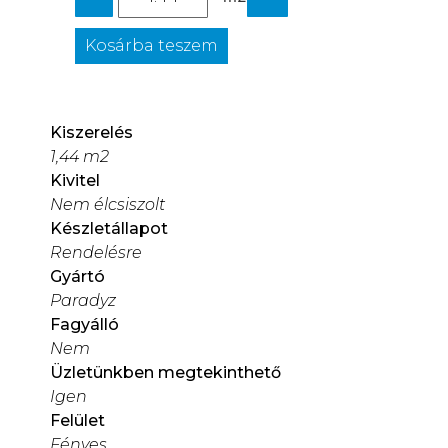
Kosárba teszem
Kiszerelés
1,44 m2
Kivitel
Nem élcsiszolt
Készletállapot
Rendelésre
Gyártó
Paradyz
Fagyálló
Nem
Üzletünkben megtekinthető
Igen
Felület
Fényes