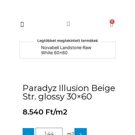
0
Products search
Legtöbbet megtekintett termékek
um
Novabell Landstone Raw
Na
White 60x60
30
Paradyz Illusion Beige
Str. glossy 30×60
8.540
Ft
/m2
m2
-
+