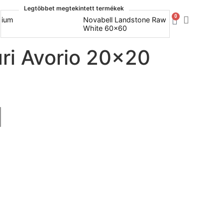
Legtöbbet megtekintett termékek
0
Novabell Landstone Raw
Naxos B
White 60x60
30x60
ri Avorio 20×20