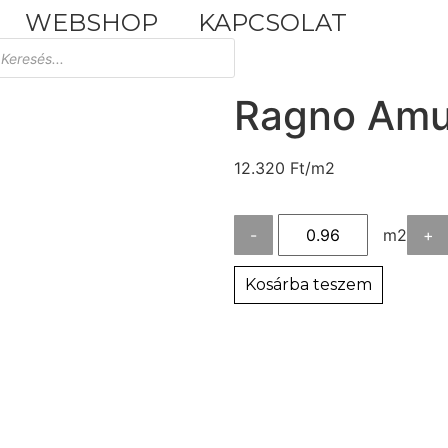
WEBSHOP
KAPCSOLAT
Tuscania Durango Medium
30,4x61
Ragno Amu
12.320
Ft
/m2
-
m2
+
Kosárba teszem