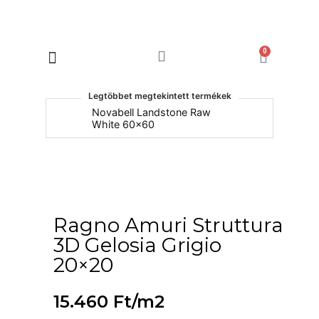
0
Products search
Legtöbbet megtekintett termékek
um
Novabell Landstone Raw
Na
White 60x60
30
Ragno Amuri Struttura
3D Gelosia Grigio
20×20
15.460
Ft
/m2