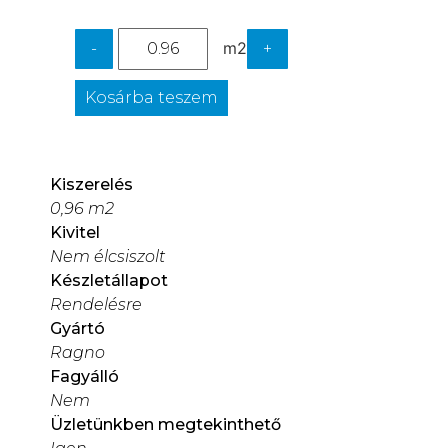
m2
-
+
Kosárba teszem
Kiszerelés
0,96 m2
Kivitel
Nem élcsiszolt
Készletállapot
Rendelésre
Gyártó
Ragno
Fagyálló
Nem
Üzletünkben megtekinthető