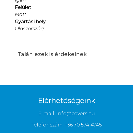
Igen
Felület
Matt
Gyártási hely
Olaszország
Talán ezek is érdekelnek
Elérhetőségeink
E-mail: info@covers.hu
Telefonszám: +36 70 574 4745