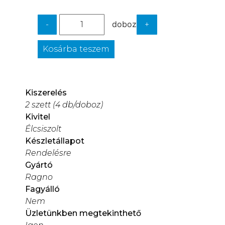
doboz
-
+
Kosárba teszem
Kiszerelés
2 szett (4 db/doboz)
Kivitel
Élcsiszolt
Készletállapot
Rendelésre
Gyártó
Ragno
Fagyálló
Nem
Üzletünkben megtekinthető