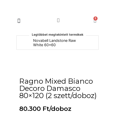
0
Products search
Legtöbbet megtekintett termékek
um
Novabell Landstone Raw
Na
White 60x60
30
Ragno Mixed Bianco
Decoro Damasco
80×120 (2 szett/doboz)
80.300
Ft
/doboz