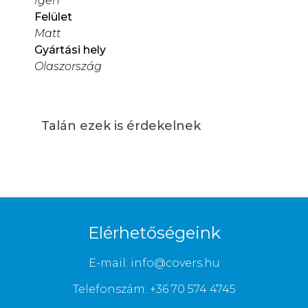
Igen
Felület
Matt
Gyártási hely
Olaszország
Talán ezek is érdekelnek
Elérhetőségeink
E-mail: info@covers.hu
Telefonszám: +36 70 574 4745