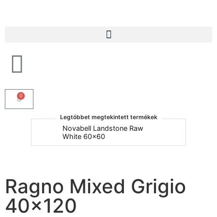
Products search
0
Legtöbbet megtekintett termékek
um
Novabell Landstone Raw
Na
White 60x60
30
Ragno Mixed Grigio
40×120