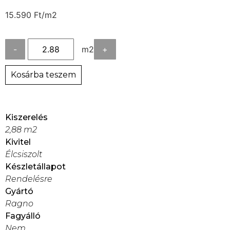
15.590
Ft
/m2
-
m2
+
Kosárba teszem
Kiszerelés
2,88 m2
Kivitel
Élcsiszolt
Készletállapot
Rendelésre
Gyártó
Ragno
Fagyálló
Nem