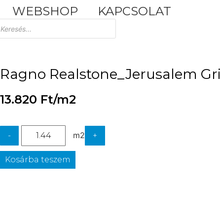
WEBSHOP
KAPCSOLAT
Tuscania Durango Medium
30,4x61
Ragno Realstone_Jerusalem Grig
13.820
Ft
/m2
m2
-
+
Kosárba teszem