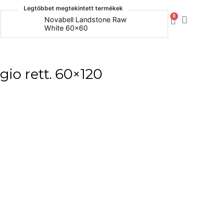
Legtöbbet megtekintett termékek
0
Novabell Landstone Raw
Naxos Bo
White 60x60
30x60
io rett. 60×120