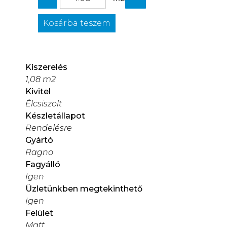
Kosárba teszem
Kiszerelés
1,08 m2
Kivitel
Élcsiszolt
Készletállapot
Rendelésre
Gyártó
Ragno
Fagyálló
Igen
Üzletünkben megtekinthető
Igen
Felület
Matt