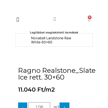
0
Products search
Legtöbbet megtekintett termékek
um
Novabell Landstone Raw
Na
White 60x60
30
Ragno Realstone_Slate
Ice rett. 30×60
11.040
Ft
/m2
m2
-
+