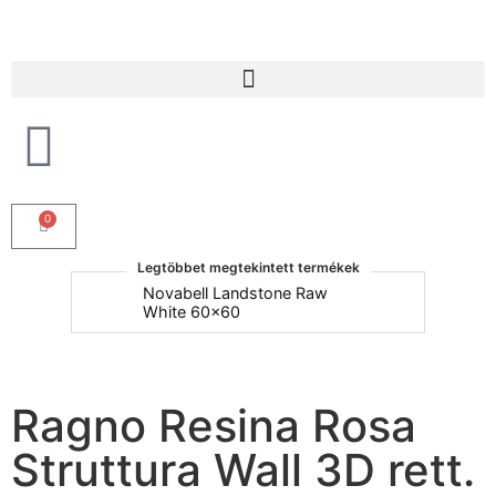
Products search
0
Legtöbbet megtekintett termékek
um
Novabell Landstone Raw
Na
White 60x60
30
Ragno Resina Rosa
Struttura Wall 3D rett.