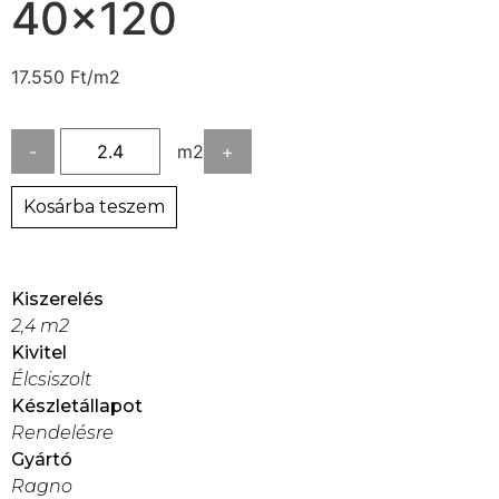
40×120
17.550
Ft
/m2
-
m2
+
Kosárba teszem
Kiszerelés
2,4 m2
Kivitel
Élcsiszolt
Készletállapot
Rendelésre
Gyártó
Ragno