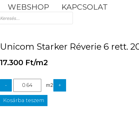
WEBSHOP
KAPCSOLAT
Tuscania Durango Medium
30,4x61
Unicom Starker Réverie 6 rett. 
17.300
Ft
/m2
m2
-
+
Kosárba teszem