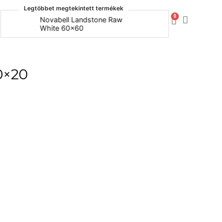
Legtöbbet megtekintett termékek
0
Novabell Landstone Raw
Naxos Bo
White 60x60
30x60
20×20