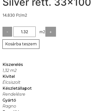
Silver rett. 33×100
14.830
Ft
/m2
-
m2
+
Kosárba teszem
Kiszerelés
1,32 m2
Kivitel
Élcsiszolt
Készletállapot
Rendelésre
Gyártó
Ragno