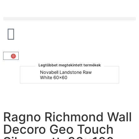
Products search
0
Legtöbbet megtekintett termékek
um
Novabell Landstone Raw
Na
White 60x60
30
Ragno Richmond Wall
Decoro Geo Touch