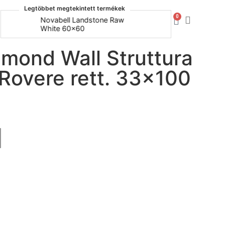
Legtöbbet megtekintett termékek
0
Novabell Landstone Raw
Naxos Bo
White 60x60
30x60
mond Wall Struttura
overe rett. 33×100