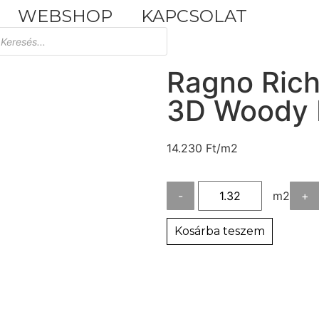
WEBSHOP
KAPCSOLAT
Tuscania Durango Medium
30,4x61
Ragno Rich
3D Woody R
14.230
Ft
/m2
-
m2
+
Kosárba teszem