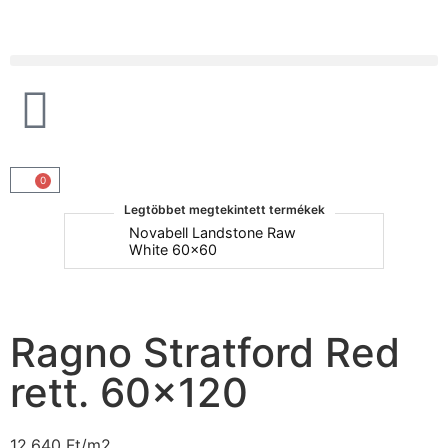
Products search
0
Legtöbbet megtekintett termékek
um
Novabell Landstone Raw
Na
White 60x60
30
Ragno Stratford Red
rett. 60×120
12.640
Ft
/m2