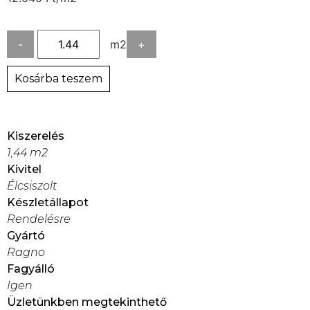
-
m2
+
Kosárba teszem
Kiszerelés
1,44 m2
Kivitel
Élcsiszolt
Készletállapot
Rendelésre
Gyártó
Ragno
Fagyálló
Igen
Üzletünkben megtekinthető