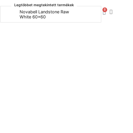
Legtöbbet megtekintett termékek
0
Novabell Landstone Raw
Naxos Bo
White 60x60
30x60
0