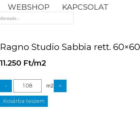
WEBSHOP
KAPCSOLAT
Tuscania Durango Medium
30,4x61
Ragno Studio Sabbia rett. 60×6
11.250
Ft
/m2
m2
-
+
Kosárba teszem