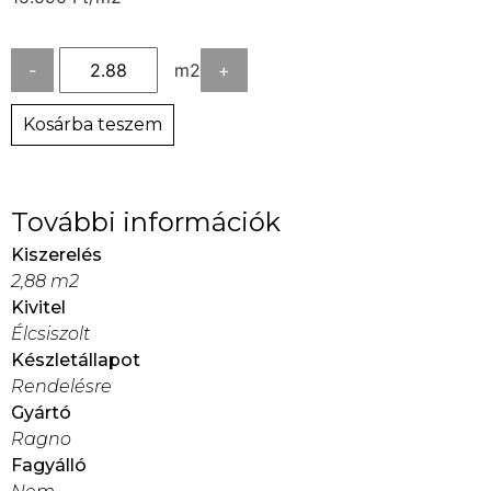
-
m2
+
Kosárba teszem
További információk
Kiszerelés
2,88 m2
Kivitel
Élcsiszolt
Készletállapot
Rendelésre
Gyártó
Ragno
Fagyálló