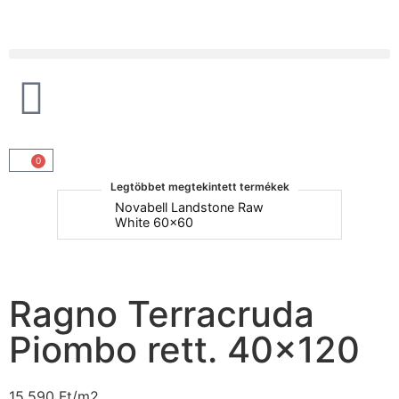
Products search
0
Legtöbbet megtekintett termékek
um
Novabell Landstone Raw
Na
White 60x60
30
Ragno Terracruda
Piombo rett. 40×120
15.590
Ft
/m2