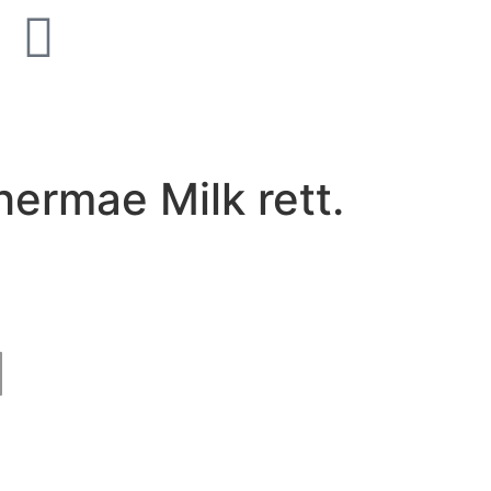
old Supreme Silk
Unicom Starker Natural Sla
Multicolor 15x15
hermae Milk rett.