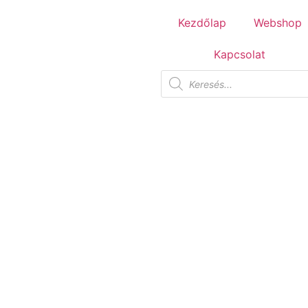
Tuscania Durango Medium
Kezdőlap
Webshop
30,4x61
Kapcsolat