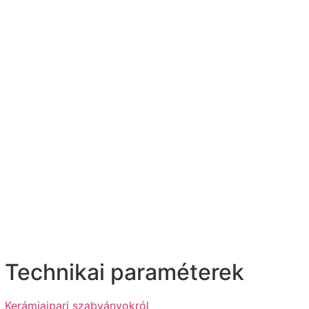
Technikai paraméterek
Kerámiaipari szabványokról