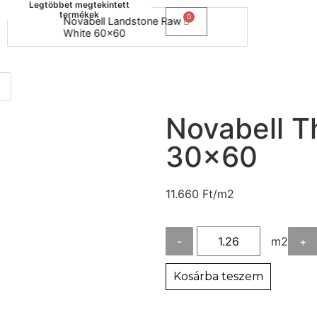
Legtöbbet megtekintett
termékek
0
Novabell Landstone Raw
Naxos B
White 60x60
30x60
Novabell T
30×60
11.660
Ft
/m2
-
m2
+
Kosárba teszem