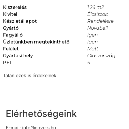
Kiszerelés
1,26 m2
Kivitel
Élcsiszolt
Készletállapot
Rendelésre
Gyártó
Novabell
Fagyálló
Igen
Üzletünkben megtekinthető
Igen
Felület
Matt
Gyártási hely
Olaszország
PEI
5
Talán ezek is érdekelnek
Elérhetőségeink
E-mail: info@covers.hu