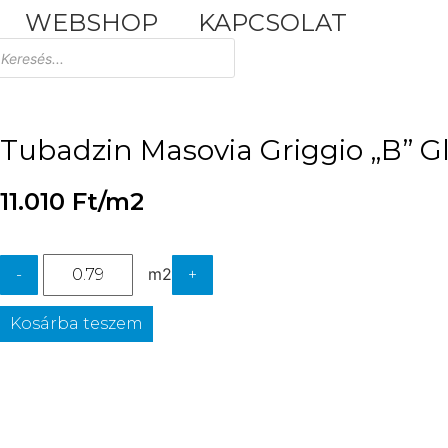
WEBSHOP
KAPCSOLAT
Tuscania Durango Medium
30,4x61
Tubadzin Masovia Griggio „B” Gl
11.010
Ft
/m2
m2
-
+
Kosárba teszem