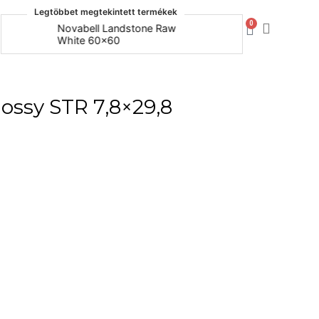
Legtöbbet megtekintett termékek
0
Novabell Landstone Raw
Naxos Bo
White 60x60
30x60
ossy STR 7,8×29,8