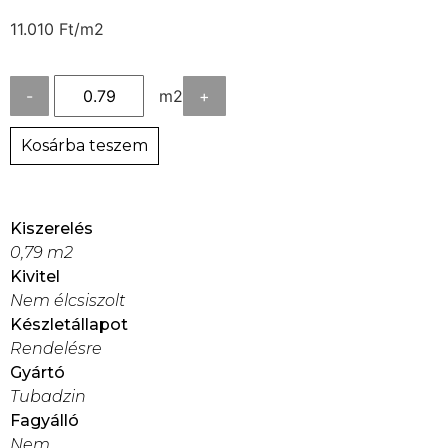
11.010
Ft
/m2
-
m2
+
Kosárba teszem
Kiszerelés
0,79 m2
Kivitel
Nem élcsiszolt
Készletállapot
Rendelésre
Gyártó
Tubadzin
Fagyálló
Nem