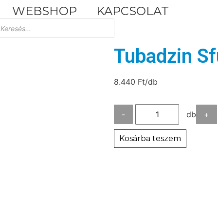
WEBSHOP
KAPCSOLAT
Tuscania Durango Medium
30,4x61
Tubadzin Sf
8.440
Ft
/db
-
db
+
Kosárba teszem