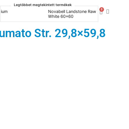
Legtöbbet megtekintett termékek
0
Novabell Landstone Raw
Naxos B
White 60x60
30x60
umato Str. 29,8×59,8