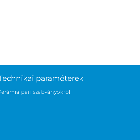
Technikai paraméterek
Kerámiaipari szabványokról