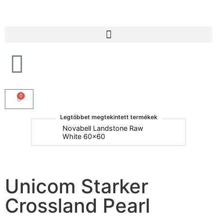
Products search
0
Legtöbbet megtekintett termékek
um
Novabell Landstone Raw
Na
White 60x60
30
Unicom Starker
Crossland Pearl