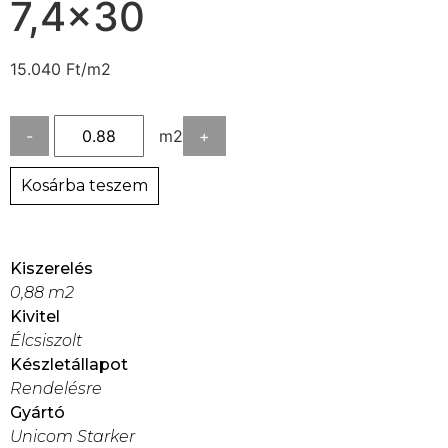
7,4×30
15.040
Ft
/m2
-
m2
+
Kosárba teszem
Kiszerelés
0,88 m2
Kivitel
Élcsiszolt
Készletállapot
Rendelésre
Gyártó
Unicom Starker