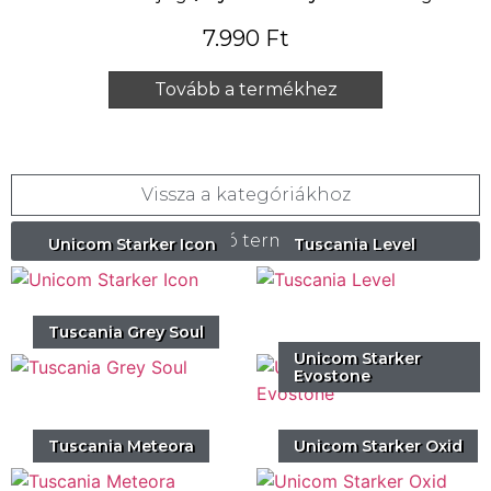
7.990
Ft
Tovább a termékhez
Vissza a kategóriákhoz
Hasonló termékek
Unicom Starker Icon
Tuscania Level
Tuscania Grey Soul
Unicom Starker
Evostone
Tuscania Meteora
Unicom Starker Oxid