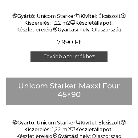
Készlet erejéig
Gyártó:
Unicom Starker
Kivitel:
Élcsiszolt
Kiszerelés:
1,22 m2
Készletállapot:
Készlet erejéig
Gyártási hely:
Olaszország
7.990
Ft
Tovább a termékhez
Unicom Starker Maxxi Four
45×90
Gyártó:
Unicom Starker
Kivitel:
Élcsiszolt
Kiszerelés:
1,22 m2
Készletállapot:
Készlet erejéig
Gyártási hely:
Olaszország