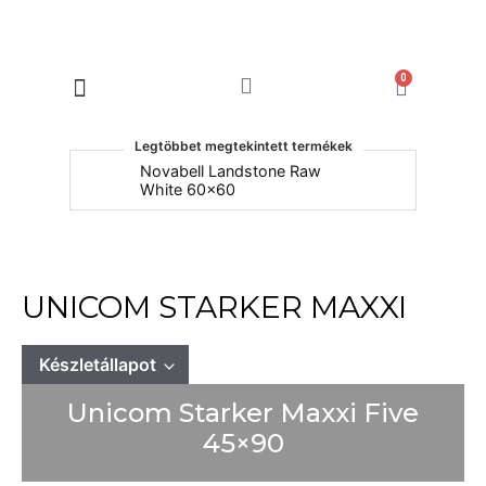
0
Products search
Legtöbbet megtekintett termékek
um
Novabell Landstone Raw
Na
White 60x60
30
UNICOM STARKER MAXXI
Készletállapot
Unicom Starker Maxxi Five
Mindet mutat
Készleten
45×90
Rendelésre