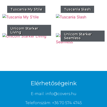
Tuscania My S’tile
Tuscania Slash
Unicom Starker
Living
Unicom Starker
Seamless
Elérhetőségeink
E-mail: info@covers.hu
Telefonszám: +36 70 574 4745