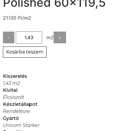
Polished 60×119,5
21.130
Ft
/m2
-
m2
+
Kosárba teszem
Kiszerelés
1,43 m2
Kivitel
Élcsiszolt
Készletállapot
Rendelésre
Gyártó
Unicom Starker