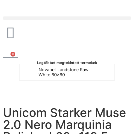
Products search
0
Legtöbbet megtekintett termékek
um
Novabell Landstone Raw
Na
White 60x60
30
Unicom Starker Muse
2.0 Nero Marquinia