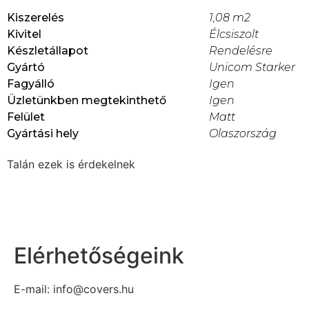
Kiszerelés
1,08 m2
Kivitel
Élcsiszolt
Készletállapot
Rendelésre
Gyártó
Unicom Starker
Fagyálló
Igen
Üzletünkben megtekinthető
Igen
Felület
Matt
Gyártási hely
Olaszország
Talán ezek is érdekelnek
Elérhetőségeink
E-mail: info@covers.hu