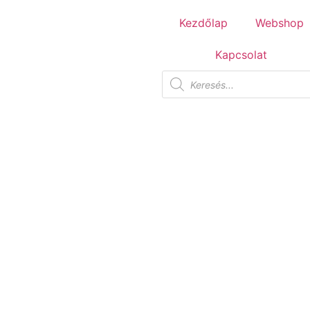
Tuscania Durango Medium
Kezdőlap
Webshop
30,4x61
Kapcsolat