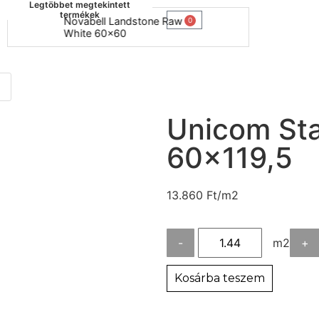
Legtöbbet megtekintett
termékek
Novabell Landstone Raw
Naxos B
0
White 60x60
30x60
Unicom Star
60×119,5
13.860
Ft
/m2
-
m2
+
Kosárba teszem