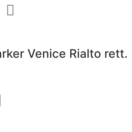
old Supreme Silk
Unicom Starker Natural Sla
Multicolor 15x15
ker Venice Rialto rett.