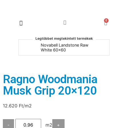
0
Products search
Legtöbbet megtekintett termékek
um
Novabell Landstone Raw
Na
White 60x60
30
Ragno Woodmania
Musk Grip 20×120
12.620
Ft
/m2
-
m2
+