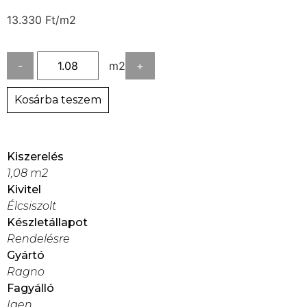
13.330
Ft
/m2
-
m2
+
Kosárba teszem
Kiszerelés
1,08 m2
Kivitel
Élcsiszolt
Készletállapot
Rendelésre
Gyártó
Ragno
Fagyálló
Igen