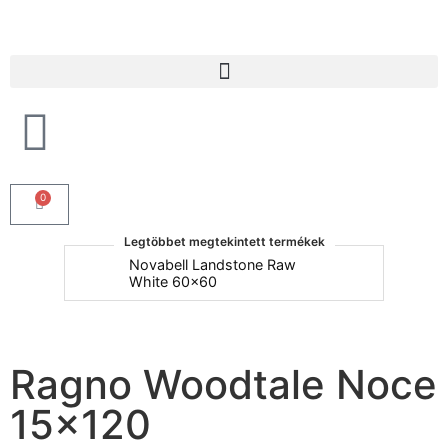
Products search
0
Legtöbbet megtekintett termékek
um
Novabell Landstone Raw
Na
White 60x60
30
Ragno Woodtale Noce
15×120