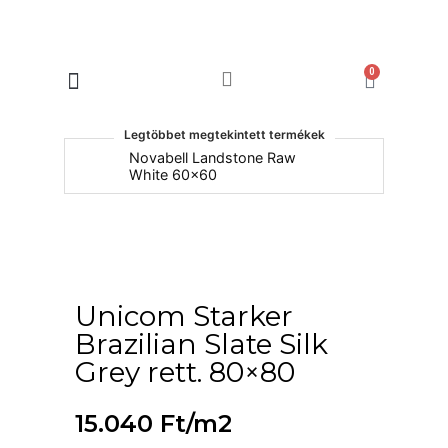
0
Products search
Legtöbbet megtekintett termékek
um
Novabell Landstone Raw
Na
White 60x60
30
Unicom Starker
Brazilian Slate Silk
Grey rett. 80×80
15.040
Ft
/m2