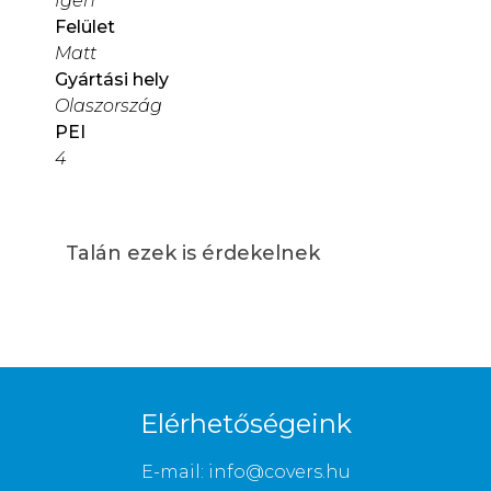
Igen
Felület
Matt
Gyártási hely
Olaszország
PEI
4
Talán ezek is érdekelnek
Elérhetőségeink
E-mail: info@covers.hu