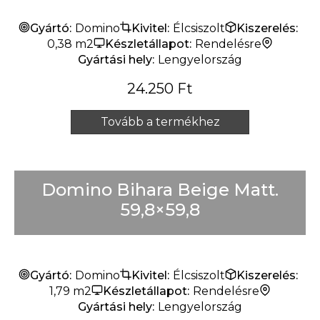
Gyártó:
Domino
Kivitel:
Élcsiszolt
Kiszerelés:
0,38 m2
Készletállapot:
Rendelésre
Gyártási hely:
Lengyelország
24.250
Ft
Tovább a termékhez
Domino Bihara Beige Matt.
59,8×59,8
Gyártó:
Domino
Kivitel:
Élcsiszolt
Kiszerelés:
1,79 m2
Készletállapot:
Rendelésre
Gyártási hely:
Lengyelország