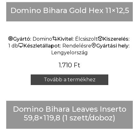
Domino Bihara Gold Hex 11×12,5
Gyártó:
Domino
Kivitel:
Élcsiszolt
Kiszerelés:
1 db
Készletállapot:
Rendelésre
Gyártási hely:
Lengyelország
1.710
Ft
Tovább a termékhez
Domino Bihara Leaves Inserto
59,8×119,8 (1 szett/doboz)