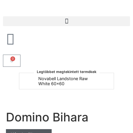
Products search
0
Legtöbbet megtekintett termékek
um
Novabell Landstone Raw
Na
White 60x60
30
Domino Bihara