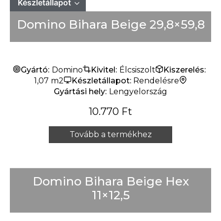
Készletállapot
Domino Bihara Beige 29,8×59,8
Mindet mutat
Készleten
Rendelésre
Készlet erejéig
Gyártó:
Domino
Kivitel:
Élcsiszolt
Kiszerelés:
1,07 m2
Készletállapot:
Rendelésre
Gyártási hely:
Lengyelország
10.770
Ft
Tovább a termékhez
Domino Bihara Beige Hex
11×12,5