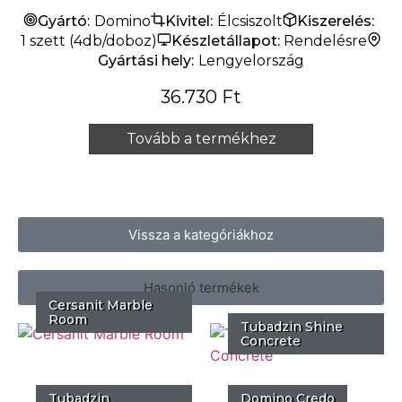
Gyártó:
Domino
Kivitel:
Élcsiszolt
Kiszerelés:
1 szett (4db/doboz)
Készletállapot:
Rendelésre
Gyártási hely:
Lengyelország
36.730
Ft
Tovább a termékhez
Vissza a kategóriákhoz
Hasonló termékek
Cersanit Marble
Room
Tubadzin Shine
Concrete
Tubadzin
Domino Credo