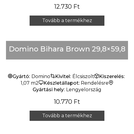
12.730
Ft
Tovább a termékhez
Domino Bihara Brown 29,8×59,8
Gyártó:
Domino
Kivitel:
Élcsiszolt
Kiszerelés:
1,07 m2
Készletállapot:
Rendelésre
Gyártási hely:
Lengyelország
10.770
Ft
Tovább a termékhez