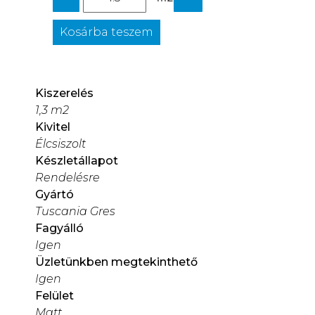
Kosárba teszem
Kiszerelés
1,3 m2
Kivitel
Élcsiszolt
Készletállapot
Rendelésre
Gyártó
Tuscania Gres
Fagyálló
Igen
Üzletünkben megtekinthető
Igen
Felület
Matt