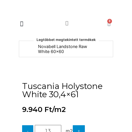
0
Products search
Legtöbbet megtekintett termékek
um
Novabell Landstone Raw
Na
White 60x60
30
Tuscania Holystone
White 30,4×61
9.940
Ft
/m2
m2
-
+