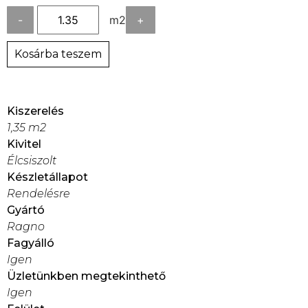
-
m2
+
Kosárba teszem
Kiszerelés
1,35 m2
Kivitel
Élcsiszolt
Készletállapot
Rendelésre
Gyártó
Ragno
Fagyálló
Igen
Üzletünkben megtekinthető
Igen