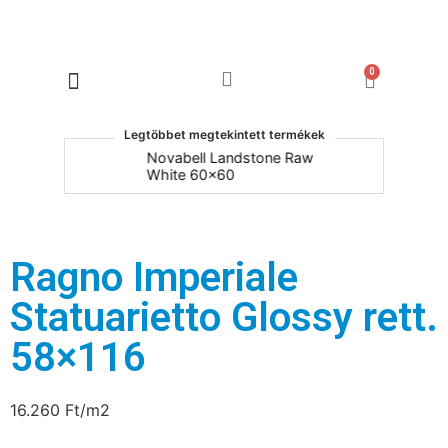
0
Products search
Legtöbbet megtekintett termékek
um
Novabell Landstone Raw
Na
White 60x60
30
Ragno Imperiale
Statuarietto Glossy rett.
58×116
16.260
Ft
/m2