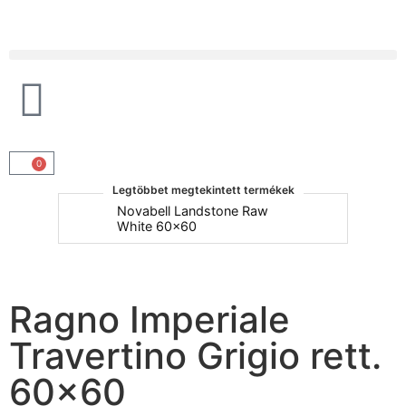
Products search
0
Legtöbbet megtekintett termékek
um
Novabell Landstone Raw
Na
White 60x60
30
Ragno Imperiale
Travertino Grigio rett.
60×60