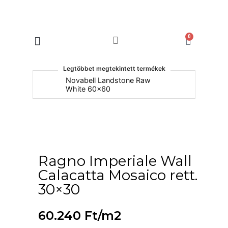
0
Products search
Legtöbbet megtekintett termékek
um
Novabell Landstone Raw
Na
White 60x60
30
Ragno Imperiale Wall
Calacatta Mosaico rett.
30×30
60.240
Ft
/m2