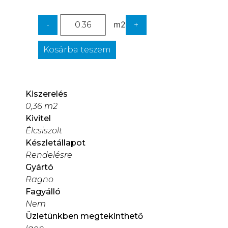
m2
-
+
Kosárba teszem
Kiszerelés
0,36 m2
Kivitel
Élcsiszolt
Készletállapot
Rendelésre
Gyártó
Ragno
Fagyálló
Nem
Üzletünkben megtekinthető