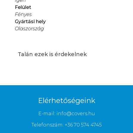
Igen
Felület
Fényes
Gyártási hely
Olaszország
Talán ezek is érdekelnek
Elérhetőségeink
E-mail: info@covers.hu
Telefonszám: +36 70 574 4745