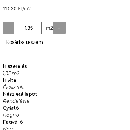
11.530
Ft
/m2
-
m2
+
Kosárba teszem
Kiszerelés
1,35 m2
Kivitel
Élcsiszolt
Készletállapot
Rendelésre
Gyártó
Ragno
Fagyálló
Nem