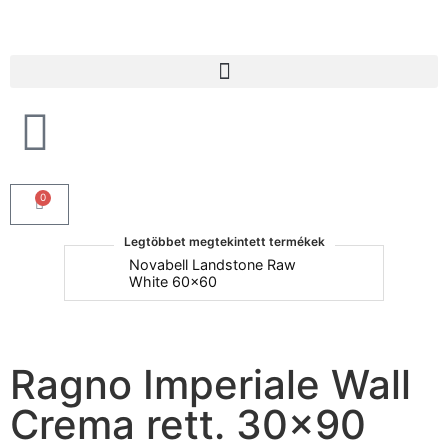
Products search
0
Legtöbbet megtekintett termékek
um
Novabell Landstone Raw
Na
White 60x60
30
Ragno Imperiale Wall
Crema rett. 30×90