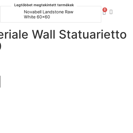
Legtöbbet megtekintett termékek
0
Novabell Landstone Raw
Naxos Bo
White 60x60
30x60
iale Wall Statuarietto
0