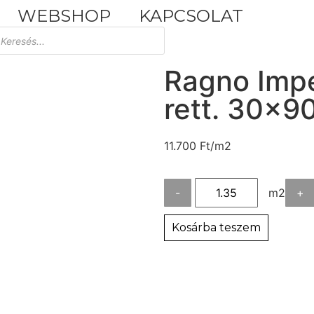
WEBSHOP
KAPCSOLAT
Tuscania Durango Medium
30,4x61
Ragno Imper
rett. 30×9
11.700
Ft
/m2
-
m2
+
Kosárba teszem