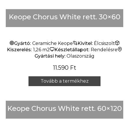
Keope Chorus White rett. 30×60
Gyártó:
Ceramiche Keope
Kivitel:
Élcsiszolt
Kiszerelés:
1,26 m2
Készletállapot:
Rendelésre
Gyártási hely:
Olaszország
11.590
Ft
Tovább a termékhez
Keope Chorus White rett. 60×120