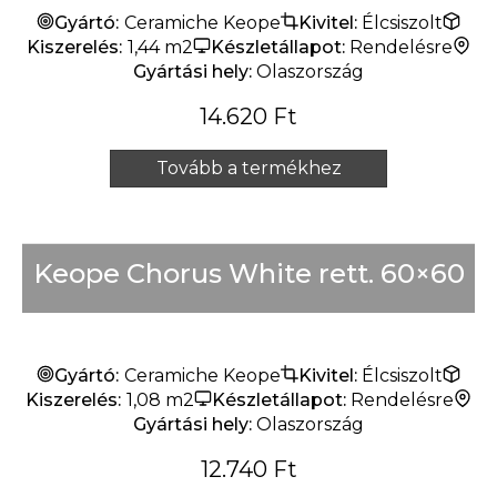
Gyártó:
Ceramiche Keope
Kivitel:
Élcsiszolt
Kiszerelés:
1,44 m2
Készletállapot:
Rendelésre
Gyártási hely:
Olaszország
14.620
Ft
Tovább a termékhez
Keope Chorus White rett. 60×60
Gyártó:
Ceramiche Keope
Kivitel:
Élcsiszolt
Kiszerelés:
1,08 m2
Készletállapot:
Rendelésre
Gyártási hely:
Olaszország
12.740
Ft