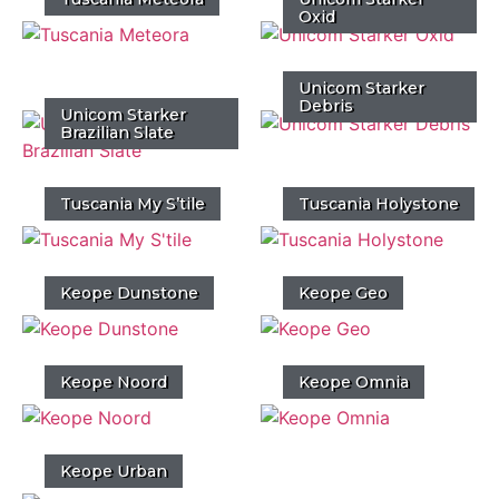
Oxid
Unicom Starker
Debris
Unicom Starker
Brazilian Slate
Tuscania My S’tile
Tuscania Holystone
Keope Dunstone
Keope Geo
Keope Noord
Keope Omnia
Keope Urban