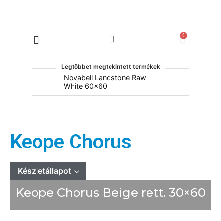
0
Products search
Legtöbbet megtekintett termékek
um
Novabell Landstone Raw
Na
White 60x60
30
Keope Chorus
Készletállapot
Keope Chorus Beige rett. 30×60
Mindet mutat
Készleten
Rendelésre