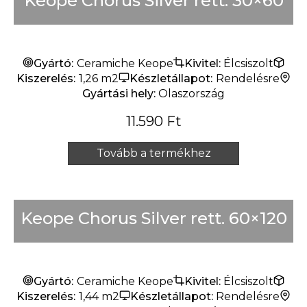
Keope Chorus Silver rett. 30×60
Gyártó:
Ceramiche Keope
Kivitel:
Élcsiszolt
Kiszerelés:
1,26 m2
Készletállapot:
Rendelésre
Gyártási hely:
Olaszország
11.590
Ft
Tovább a termékhez
Keope Chorus Silver rett. 60×120
Gyártó:
Ceramiche Keope
Kivitel:
Élcsiszolt
Kiszerelés:
1,44 m2
Készletállapot:
Rendelésre