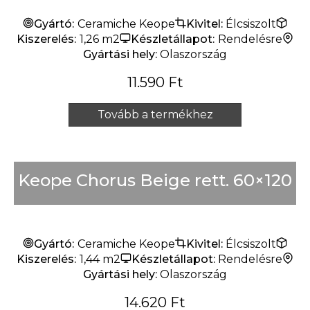
Készlet erejéig
Gyártó:
Ceramiche Keope
Kivitel:
Élcsiszolt
Kiszerelés:
1,26 m2
Készletállapot:
Rendelésre
Gyártási hely:
Olaszország
11.590
Ft
Tovább a termékhez
Keope Chorus Beige rett. 60×120
Gyártó:
Ceramiche Keope
Kivitel:
Élcsiszolt
Kiszerelés:
1,44 m2
Készletállapot:
Rendelésre
Gyártási hely:
Olaszország
14.620
Ft