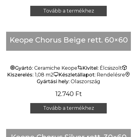
Tovább a termékhez
Keope Chorus Beige rett. 60×60
Gyártó:
Ceramiche Keope
Kivitel:
Élcsiszolt
Kiszerelés:
1,08 m2
Készletállapot:
Rendelésre
Gyártási hely:
Olaszország
12.740
Ft
Tovább a termékhez