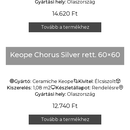
Gyártási hely:
Olaszország
14.620
Ft
Tovább a termékhez
Keope Chorus Silver rett. 60×60
Gyártó:
Ceramiche Keope
Kivitel:
Élcsiszolt
Kiszerelés:
1,08 m2
Készletállapot:
Rendelésre
Gyártási hely:
Olaszország
12.740
Ft
Tovább a termékhez