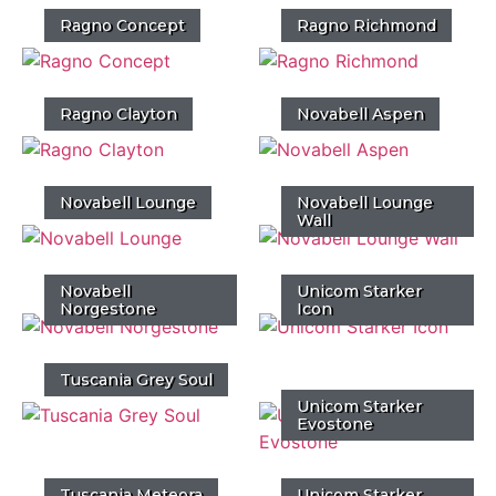
Ragno Concept
Ragno Richmond
Ragno Clayton
Novabell Aspen
Novabell Lounge
Novabell Lounge
Wall
Novabell
Unicom Starker
Norgestone
Icon
Tuscania Grey Soul
Unicom Starker
Evostone
Tuscania Meteora
Unicom Starker