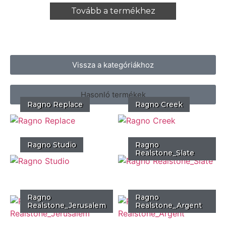
Tovább a termékhez
Vissza a kategóriákhoz
Hasonló termékek
Ragno Replace
Ragno Creek
Ragno Studio
Ragno
Realstone_Slate
Ragno
Ragno
Realstone_Jerusalem
Realstone_Argent