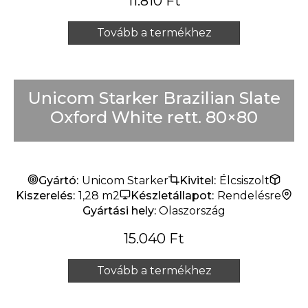
11.810
Ft
Tovább a termékhez
Unicom Starker Brazilian Slate
Oxford White rett. 80×80
Gyártó:
Unicom Starker
Kivitel:
Élcsiszolt
Kiszerelés:
1,28 m2
Készletállapot:
Rendelésre
Gyártási hely:
Olaszország
15.040
Ft
Tovább a termékhez