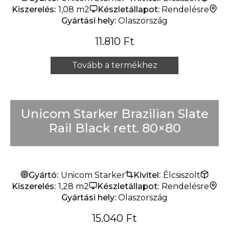
Kiszerelés:
1,08 m2
Készletállapot:
Rendelésre
Gyártási hely:
Olaszország
11.810
Ft
Tovább a termékhez
Unicom Starker Brazilian Slate
Rail Black rett. 80×80
Gyártó:
Unicom Starker
Kivitel:
Élcsiszolt
Kiszerelés:
1,28 m2
Készletállapot:
Rendelésre
Gyártási hely:
Olaszország
15.040
Ft