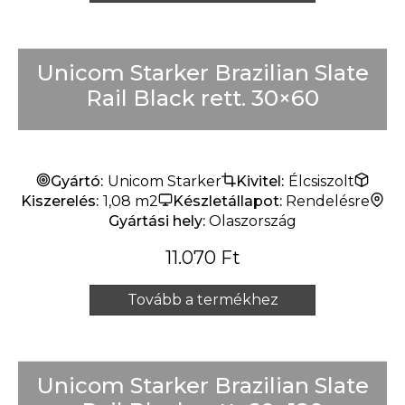
Unicom Starker Brazilian Slate
Rail Black rett. 30×60
Gyártó:
Unicom Starker
Kivitel:
Élcsiszolt
Kiszerelés:
1,08 m2
Készletállapot:
Rendelésre
Gyártási hely:
Olaszország
11.070
Ft
Tovább a termékhez
Unicom Starker Brazilian Slate