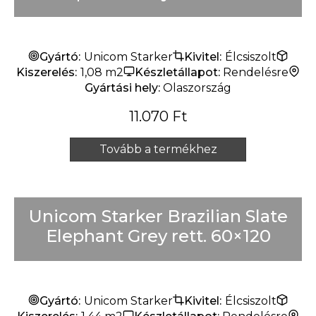
Rendelésre
Készlet erejéig
Gyártó:
Unicom Starker
Kivitel:
Élcsiszolt
Kiszerelés:
1,08 m2
Készletállapot:
Rendelésre
Gyártási hely:
Olaszország
11.070
Ft
Tovább a termékhez
Unicom Starker Brazilian Slate
Elephant Grey rett. 60×120
Gyártó:
Unicom Starker
Kivitel:
Élcsiszolt