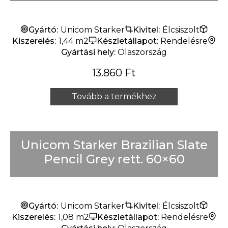
Gyártó:
Unicom Starker
Kivitel:
Élcsiszolt
Kiszerelés:
1,44 m2
Készletállapot:
Rendelésre
Gyártási hely:
Olaszország
13.860
Ft
Tovább a termékhez
Unicom Starker Brazilian Slate
Pencil Grey rett. 60×60
Gyártó:
Unicom Starker
Kivitel:
Élcsiszolt
Kiszerelés:
1,08 m2
Készletállapot:
Rendelésre