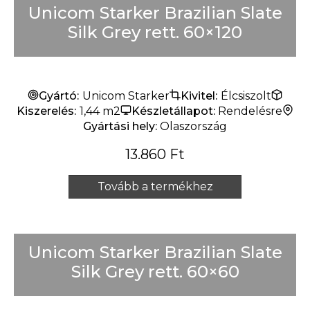
Unicom Starker Brazilian Slate
Silk Grey rett. 60×120
Gyártó:
Unicom Starker
Kivitel:
Élcsiszolt
Kiszerelés:
1,44 m2
Készletállapot:
Rendelésre
Gyártási hely:
Olaszország
13.860
Ft
Tovább a termékhez
Unicom Starker Brazilian Slate
Silk Grey rett. 60×60