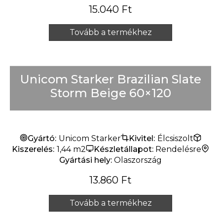
15.040
Ft
Tovább a termékhez
Unicom Starker Brazilian Slate
Storm Beige 60×120
Gyártó:
Unicom Starker
Kivitel:
Élcsiszolt
Kiszerelés:
1,44 m2
Készletállapot:
Rendelésre
Gyártási hely:
Olaszország
13.860
Ft
Tovább a termékhez