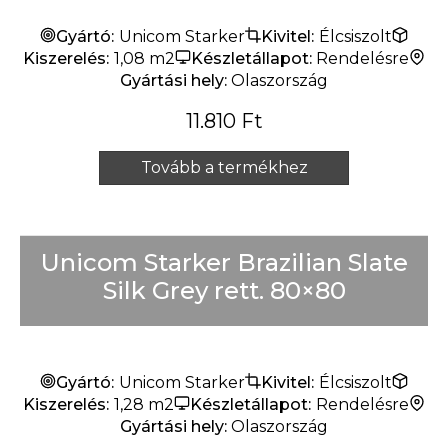
Gyártó:
Unicom Starker
Kivitel:
Élcsiszolt
Kiszerelés:
1,08 m2
Készletállapot:
Rendelésre
Gyártási hely:
Olaszország
11.810
Ft
Tovább a termékhez
Unicom Starker Brazilian Slate
Silk Grey rett. 80×80
Gyártó:
Unicom Starker
Kivitel:
Élcsiszolt
Kiszerelés:
1,28 m2
Készletállapot:
Rendelésre
Gyártási hely:
Olaszország