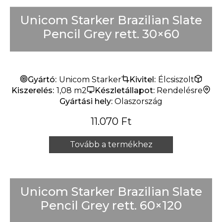
Unicom Starker Brazilian Slate
Pencil Grey rett. 30×60
Gyártó:
Unicom Starker
Kivitel:
Élcsiszolt
Kiszerelés:
1,08 m2
Készletállapot:
Rendelésre
Gyártási hely:
Olaszország
11.070
Ft
Tovább a termékhez
Unicom Starker Brazilian Slate
Pencil Grey rett. 60×120