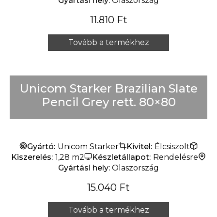
Gyártási hely:
Olaszország
11.810
Ft
Tovább a termékhez
Unicom Starker Brazilian Slate
Pencil Grey rett. 80×80
Gyártó:
Unicom Starker
Kivitel:
Élcsiszolt
Kiszerelés:
1,28 m2
Készletállapot:
Rendelésre
Gyártási hely:
Olaszország
15.040
Ft
Tovább a termékhez