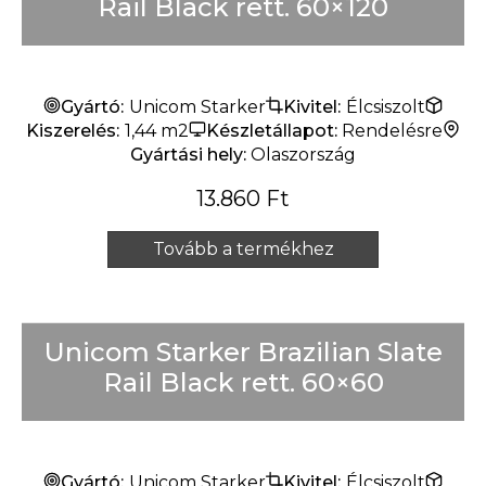
Rail Black rett. 60×120
Gyártó:
Unicom Starker
Kivitel:
Élcsiszolt
Kiszerelés:
1,44 m2
Készletállapot:
Rendelésre
Gyártási hely:
Olaszország
13.860
Ft
Tovább a termékhez
Unicom Starker Brazilian Slate
Rail Black rett. 60×60
Gyártó:
Unicom Starker
Kivitel:
Élcsiszolt