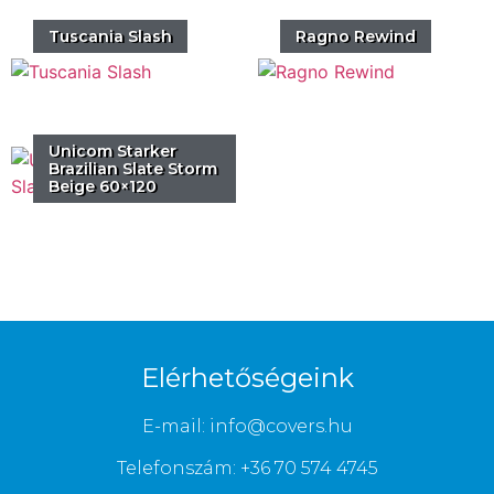
Tuscania Slash
Ragno Rewind
Unicom Starker
Brazilian Slate Storm
Beige 60×120
Elérhetőségeink
E-mail: info@covers.hu
Telefonszám: +36 70 574 4745