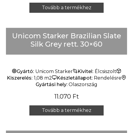
Tovább a termékhez
Unicom Starker Brazilian Slate
Silk Grey rett. 30×60
Gyártó:
Unicom Starker
Kivitel:
Élcsiszolt
Kiszerelés:
1,08 m2
Készletállapot:
Rendelésre
Gyártási hely:
Olaszország
11.070
Ft
Tovább a termékhez