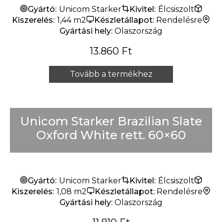
Gyártó:
Unicom Starker
Kivitel:
Élcsiszolt
Kiszerelés:
1,44 m2
Készletállapot:
Rendelésre
Gyártási hely:
Olaszország
13.860
Ft
Tovább a termékhez
Unicom Starker Brazilian Slate
Oxford White rett. 60×60
Gyártó:
Unicom Starker
Kivitel:
Élcsiszolt
Kiszerelés:
1,08 m2
Készletállapot:
Rendelésre
Gyártási hely:
Olaszország