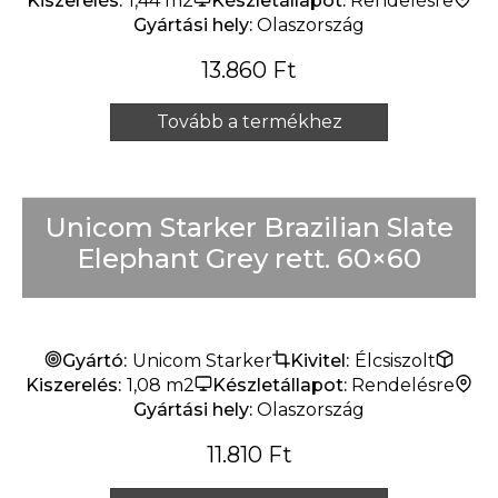
Kiszerelés:
1,44 m2
Készletállapot:
Rendelésre
Gyártási hely:
Olaszország
13.860
Ft
Tovább a termékhez
Unicom Starker Brazilian Slate
Elephant Grey rett. 60×60
Gyártó:
Unicom Starker
Kivitel:
Élcsiszolt
Kiszerelés:
1,08 m2
Készletállapot:
Rendelésre
Gyártási hely:
Olaszország
11.810
Ft