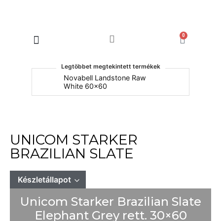
0
Products search
Legtöbbet megtekintett termékek
um
Novabell Landstone Raw
Na
White 60x60
30
UNICOM STARKER
BRAZILIAN SLATE
Készletállapot
Unicom Starker Brazilian Slate
Mindet mutat
Készleten
Elephant Grey rett. 30×60