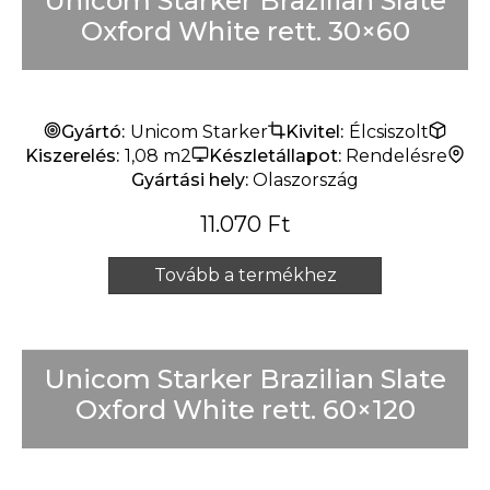
Unicom Starker Brazilian Slate
Oxford White rett. 30×60
Gyártó:
Unicom Starker
Kivitel:
Élcsiszolt
Kiszerelés:
1,08 m2
Készletállapot:
Rendelésre
Gyártási hely:
Olaszország
11.070
Ft
Tovább a termékhez
Unicom Starker Brazilian Slate
Oxford White rett. 60×120