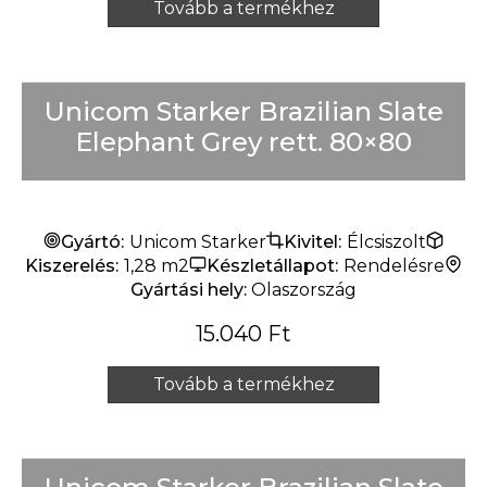
Tovább a termékhez
Unicom Starker Brazilian Slate
Elephant Grey rett. 80×80
Gyártó:
Unicom Starker
Kivitel:
Élcsiszolt
Kiszerelés:
1,28 m2
Készletállapot:
Rendelésre
Gyártási hely:
Olaszország
15.040
Ft
Tovább a termékhez