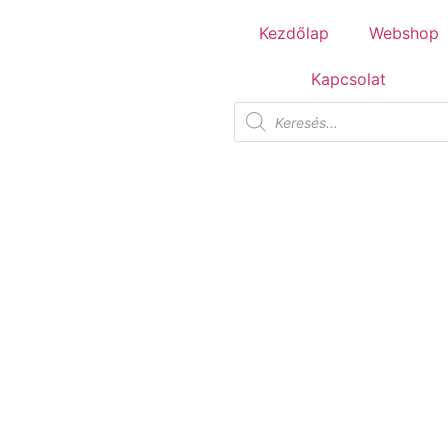
Tuscania Durango Medium
Kezdőlap
Webshop
30,4x61
Kapcsolat