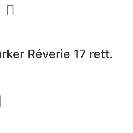
old Supreme Silk
Unicom Starker Natural Sla
Multicolor 15x15
ker Réverie 17 rett.