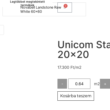
Legtöbbet megtekintett
termékek
0
Novabell Landstone Raw
Naxos B
White 60x60
30x60
Unicom Star
20×20
17.300
Ft
/m2
-
m2
+
Kosárba teszem