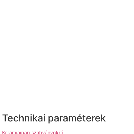
Technikai paraméterek
Kerámiaipari szabványokról