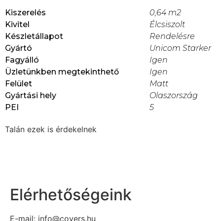
Kiszerelés
0,64 m2
Kivitel
Élcsiszolt
Készletállapot
Rendelésre
Gyártó
Unicom Starker
Fagyálló
Igen
Üzletünkben megtekinthető
Igen
Felület
Matt
Gyártási hely
Olaszország
PEI
5
Talán ezek is érdekelnek
Elérhetőségeink
E-mail: info@covers.hu