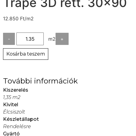
Trape 3D rett. 30×90
12.850
Ft
/m2
-
m2
+
Kosárba teszem
További információk
Kiszerelés
1,35 m2
Kivitel
Élcsiszolt
Készletállapot
Rendelésre
Gyártó