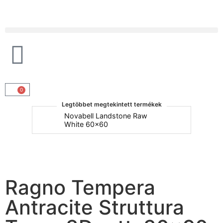
Products search
0
Legtöbbet megtekintett termékek
um
Novabell Landstone Raw
Na
White 60x60
30
Ragno Tempera
Antracite Struttura