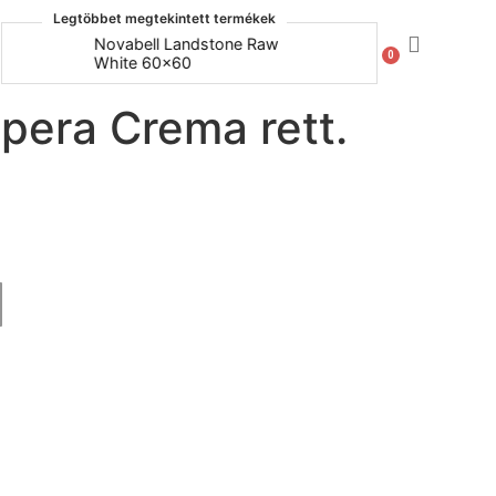
Legtöbbet megtekintett termékek
Novabell Landstone Raw
Naxos Bo
0
White 60x60
30x60
era Crema rett.