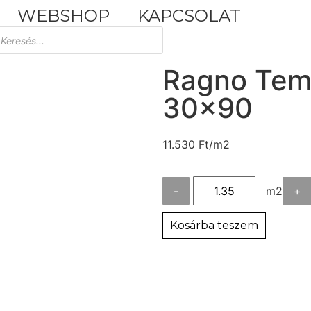
WEBSHOP
KAPCSOLAT
Tuscania Durango Medium
30,4x61
Ragno Temp
30×90
11.530
Ft
/m2
-
m2
+
Kosárba teszem