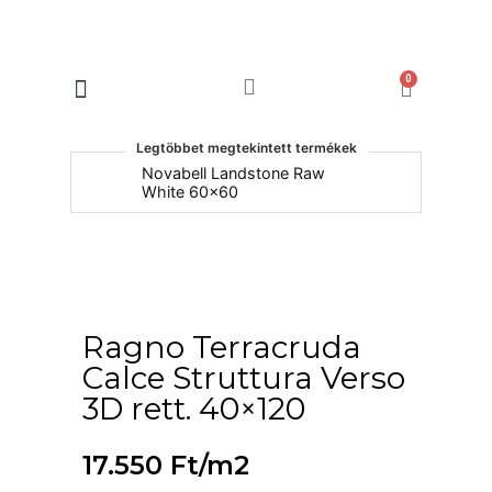
0
Products search
Legtöbbet megtekintett termékek
um
Novabell Landstone Raw
Na
White 60x60
30
Ragno Terracruda
Calce Struttura Verso
3D rett. 40×120
17.550
Ft
/m2