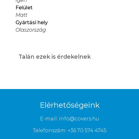
Igen
Felület
Matt
Gyártási hely
Olaszország
Talán ezek is érdekelnek
Elérhetőségeink
E-mail: info@covers.hu
Telefonszám: +36 70 574 4745