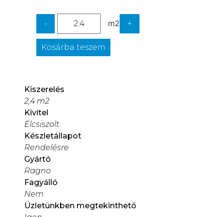
m2
-
+
Kosárba teszem
Kiszerelés
2,4 m2
Kivitel
Élcsiszolt
Készletállapot
Rendelésre
Gyártó
Ragno
Fagyálló
Nem
Üzletünkben megtekinthető