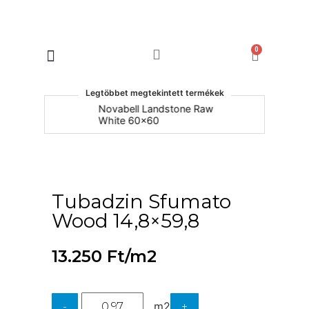
0
Products search
Legtöbbet megtekintett termékek
um
Novabell Landstone Raw
Na
White 60x60
30
Tubadzin Sfumato
Wood 14,8×59,8
13.250
Ft
/m2
m2
-
+