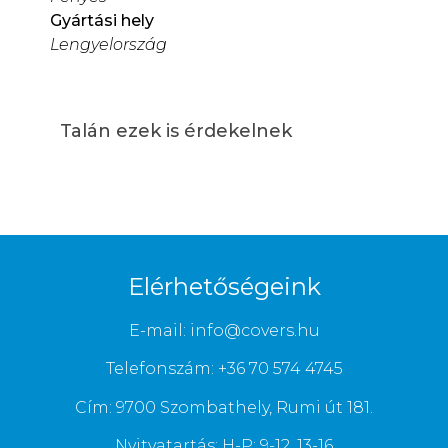
Gyártási hely
Lengyelország
Talán ezek is érdekelnek
Elérhetőségeink
E-mail: info@covers.hu
Telefonszám: +36 70 574 4745
Cím: 9700 Szombathely, Rumi út 181.
Nyitvatartás: H-P: 9-12, 13-16