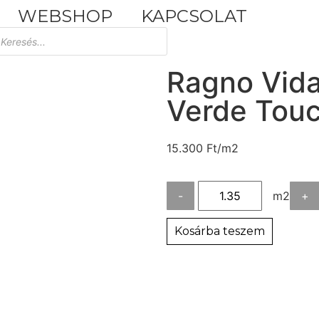
WEBSHOP
KAPCSOLAT
Tuscania Durango Medium
30,4x61
Ragno Vida
Verde Touc
15.300
Ft
/m2
-
m2
+
Kosárba teszem