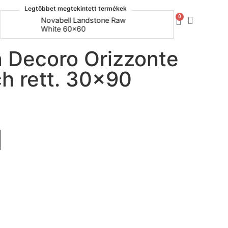
Legtöbbet megtekintett termékek
0
Novabell Landstone Raw
Naxos Bo
White 60x60
30x60
 Decoro Orizzonte
h rett. 30×90