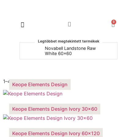
0
Products search
Legtöbbet megtekintett termékek
um
Novabell Landstone Raw
Na
White 60x60
3
Keope Elements Design
1–4 termék, összesen 7 db
Keope Elements Design
Keope Elements Design Ivory 30×60
Keope Elements Design Ivory 60×120