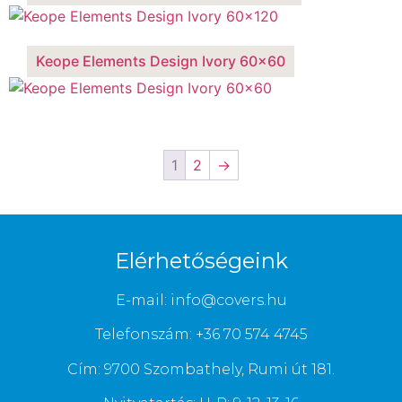
Keope Elements Design Ivory 60×60
1
2
→
Elérhetőségeink
E-mail: info@covers.hu
Telefonszám: +36 70 574 4745
Cím: 9700 Szombathely, Rumi út 181.