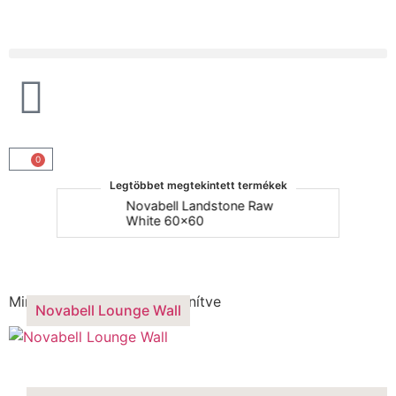
Products search
0
Legtöbbet megtekintett termékek
um
Novabell Landstone Raw
Na
White 60x60
30
Novabell Lounge Wall
Mind a(z) 4 találat megjelenítve
Novabell Lounge Wall