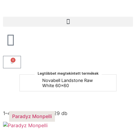
Products search
0
Legtöbbet megtekintett termékek
um
Novabell Landstone Raw
Na
White 60x60
30
Paradyz Monpelli
1–4 termék, összesen 29 db
Paradyz Monpelli