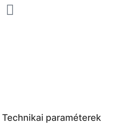
Bold Supreme Silk
Unicom Starker Natural Sla
Multicolor 15x15
Technikai paraméterek