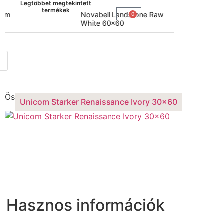
Legtöbbet megtekintett
termékek
Novabell Landstone Raw
Naxos 
0
White 60x60
30x60
Összesen 1 találat
Unicom Starker Renaissance Ivory 30×60
ssance
Hasznos információk