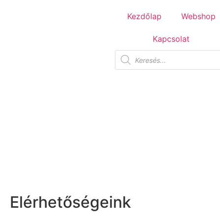
Tuscania Durango Medium
Kezdőlap
Webshop
30,4x61
Kapcsolat
Unicom Starker Renai
Elérhetőségeink