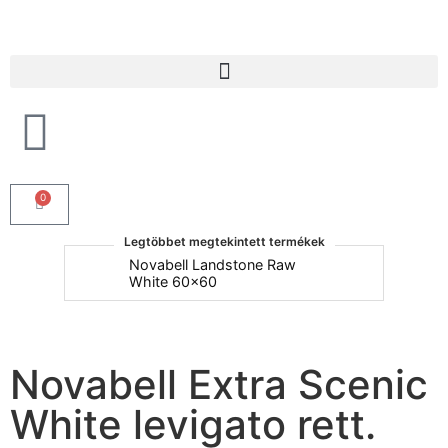
Products search
0
Legtöbbet megtekintett termékek
um
Novabell Landstone Raw
Na
White 60x60
30
Novabell Extra Scenic
White levigato rett.