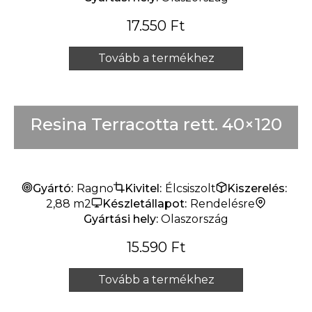
17.550
Ft
Tovább a termékhez
Resina Terracotta rett. 40×120
Gyártó:
Ragno
Kivitel:
Élcsiszolt
Kiszerelés:
2,88 m2
Készletállapot:
Rendelésre
Gyártási hely:
Olaszország
15.590
Ft
Tovább a termékhez