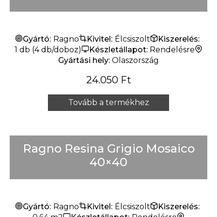
Gyártó:
Ragno
Kivitel:
Élcsiszolt
Kiszerelés:
1 db (4 db/doboz)
Készletállapot:
Rendelésre
Gyártási hely:
Olaszország
24.050
Ft
Tovább a termékhez
Ragno Resina Grigio Mosaico
40×40
Gyártó:
Ragno
Kivitel:
Élcsiszolt
Kiszerelés: