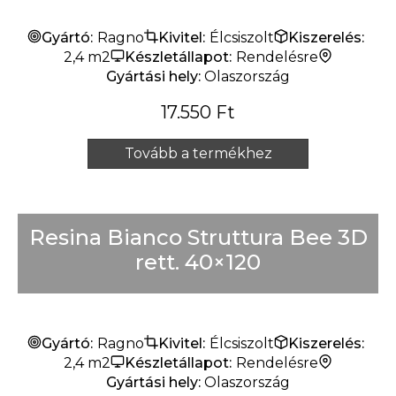
Gyártó:
Ragno
Kivitel:
Élcsiszolt
Kiszerelés:
2,4 m2
Készletállapot:
Rendelésre
Gyártási hely:
Olaszország
17.550
Ft
Tovább a termékhez
Resina Bianco Struttura Bee 3D
rett. 40×120
Gyártó:
Ragno
Kivitel:
Élcsiszolt
Kiszerelés:
2,4 m2
Készletállapot:
Rendelésre
Gyártási hely:
Olaszország