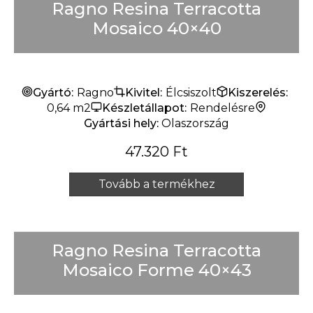
Ragno Resina Terracotta
Mosaico 40×40
Gyártó:
Ragno
Kivitel:
Élcsiszolt
Kiszerelés:
0,64 m2
Készletállapot:
Rendelésre
Gyártási hely:
Olaszország
47.320
Ft
Tovább a termékhez
Ragno Resina Terracotta
Mosaico Forme 40×43