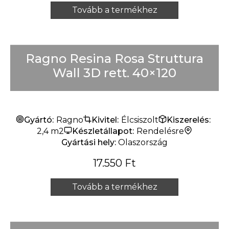
Tovább a termékhez
Ragno Resina Rosa Struttura
Wall 3D rett. 40×120
Gyártó:
Ragno
Kivitel:
Élcsiszolt
Kiszerelés:
2,4 m2
Készletállapot:
Rendelésre
Gyártási hely:
Olaszország
17.550
Ft
Tovább a termékhez