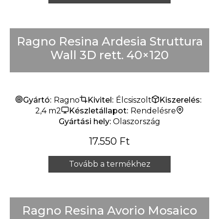
Ragno Resina Ardesia Struttura
Wall 3D rett. 40×120
Gyártó:
Ragno
Kivitel:
Élcsiszolt
Kiszerelés:
2,4 m2
Készletállapot:
Rendelésre
Gyártási hely:
Olaszország
17.550
Ft
Tovább a termékhez
Ragno Resina Avorio Mosaico