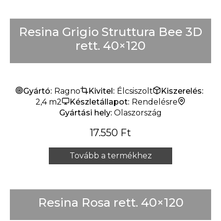
Resina Grigio Struttura Bee 3D
rett. 40×120
Gyártó:
Ragno
Kivitel:
Élcsiszolt
Kiszerelés:
2,4 m2
Készletállapot:
Rendelésre
Gyártási hely:
Olaszország
17.550
Ft
Tovább a termékhez
Resina Rosa rett. 40×120