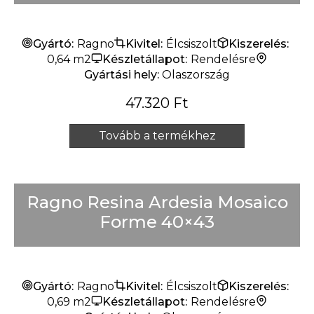
Készlet erejéig
Gyártó:
Ragno
Kivitel:
Élcsiszolt
Kiszerelés:
0,64 m2
Készletállapot:
Rendelésre
Gyártási hely:
Olaszország
47.320
Ft
Tovább a termékhez
Ragno Resina Ardesia Mosaico
Forme 40×43
Gyártó:
Ragno
Kivitel:
Élcsiszolt
Kiszerelés:
0,69 m2
Készletállapot:
Rendelésre