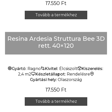
17.550
Ft
Tovább a termékhez
Resina Ardesia Struttura Bee 3D
rett. 40×120
Gyártó:
Ragno
Kivitel:
Élcsiszolt
Kiszerelés:
2,4 m2
Készletállapot:
Rendelésre
Gyártási hely:
Olaszország
17.550
Ft
Tovább a termékhez