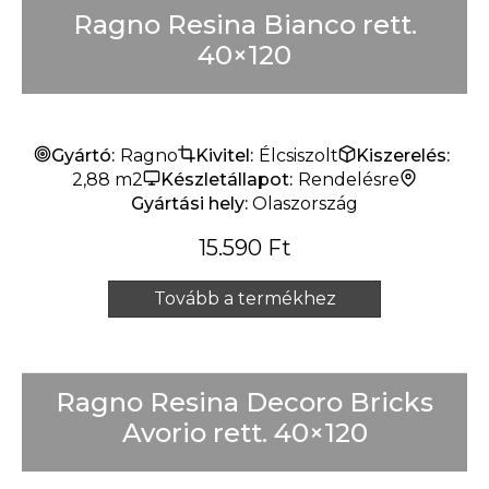
Ragno Resina Bianco rett.
40×120
Gyártó:
Ragno
Kivitel:
Élcsiszolt
Kiszerelés:
2,88 m2
Készletállapot:
Rendelésre
Gyártási hely:
Olaszország
15.590
Ft
Tovább a termékhez
Ragno Resina Decoro Bricks
Avorio rett. 40×120