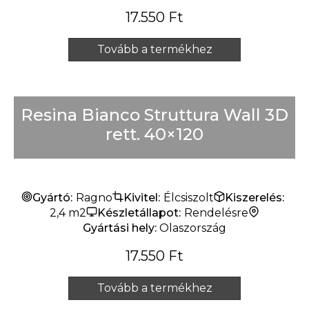
17.550
Ft
Tovább a termékhez
Resina Bianco Struttura Wall 3D
rett. 40×120
Gyártó:
Ragno
Kivitel:
Élcsiszolt
Kiszerelés:
2,4 m2
Készletállapot:
Rendelésre
Gyártási hely:
Olaszország
17.550
Ft
Tovább a termékhez