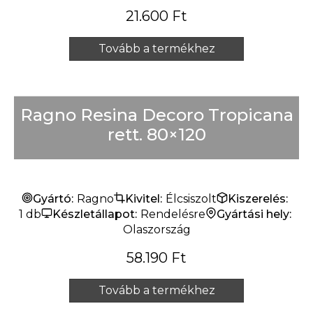
21.600
Ft
Tovább a termékhez
Ragno Resina Decoro Tropicana
rett. 80×120
Gyártó:
Ragno
Kivitel:
Élcsiszolt
Kiszerelés:
1 db
Készletállapot:
Rendelésre
Gyártási hely:
Olaszország
58.190
Ft
Tovább a termékhez