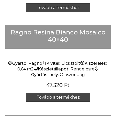
Tovább a termékhez
Ragno Resina Bianco Mosaico
40×40
Gyártó:
Ragno
Kivitel:
Élcsiszolt
Kiszerelés:
0,64 m2
Készletállapot:
Rendelésre
Gyártási hely:
Olaszország
47.320
Ft
Tovább a termékhez