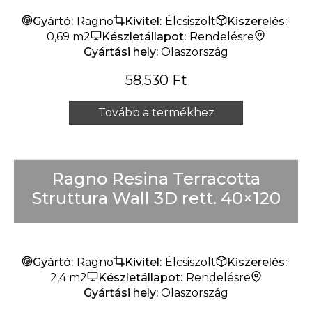
Gyártó:
Ragno
Kivitel:
Élcsiszolt
Kiszerelés:
0,69 m2
Készletállapot:
Rendelésre
Gyártási hely:
Olaszország
58.530
Ft
Tovább a termékhez
Ragno Resina Terracotta
Struttura Wall 3D rett. 40×120
Gyártó:
Ragno
Kivitel:
Élcsiszolt
Kiszerelés:
2,4 m2
Készletállapot:
Rendelésre
Gyártási hely:
Olaszország