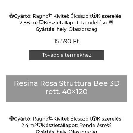
Gyártó:
Ragno
Kivitel:
Élcsiszolt
Kiszerelés:
2,88 m2
Készletállapot:
Rendelésre
Gyártási hely:
Olaszország
15.590
Ft
Tovább a termékhez
Resina Rosa Struttura Bee 3D
rett. 40×120
Gyártó:
Ragno
Kivitel:
Élcsiszolt
Kiszerelés:
2,4 m2
Készletállapot:
Rendelésre
Gyártási hely:
Olaszország