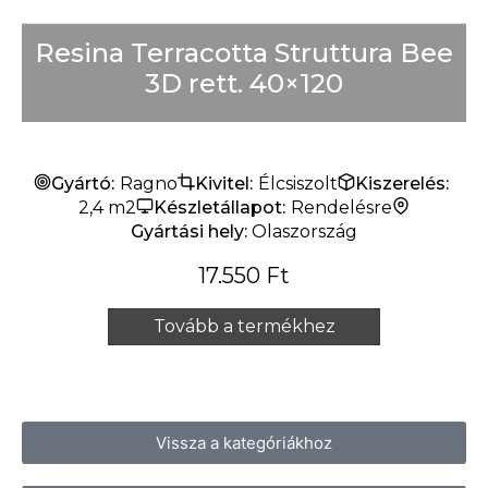
Resina Terracotta Struttura Bee
3D rett. 40×120
Gyártó:
Ragno
Kivitel:
Élcsiszolt
Kiszerelés:
2,4 m2
Készletállapot:
Rendelésre
Gyártási hely:
Olaszország
17.550
Ft
Tovább a termékhez
Vissza a kategóriákhoz