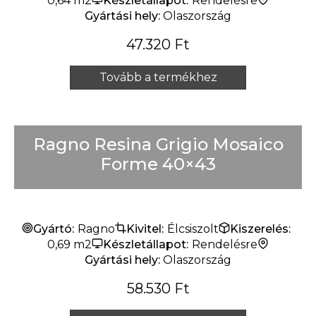
0,64 m2
Készletállapot:
Rendelésre
Gyártási hely:
Olaszország
47.320
Ft
Tovább a termékhez
Ragno Resina Grigio Mosaico
Forme 40×43
Gyártó:
Ragno
Kivitel:
Élcsiszolt
Kiszerelés:
0,69 m2
Készletállapot:
Rendelésre
Gyártási hely:
Olaszország
58.530
Ft