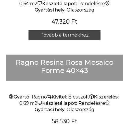
0,64 m2
Készletállapot:
Rendelésre
Gyártási hely:
Olaszország
47.320
Ft
Tovább a termékhez
Ragno Resina Rosa Mosaico
Forme 40×43
Gyártó:
Ragno
Kivitel:
Élcsiszolt
Kiszerelés:
0,69 m2
Készletállapot:
Rendelésre
Gyártási hely:
Olaszország
58.530
Ft