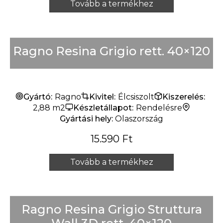
Tovább a termékhez
Ragno Resina Grigio rett. 40×120
Gyártó:
Ragno
Kivitel:
Élcsiszolt
Kiszerelés:
2,88 m2
Készletállapot:
Rendelésre
Gyártási hely:
Olaszország
15.590
Ft
Tovább a termékhez
Ragno Resina Grigio Struttura