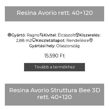
Resina Avorio rett. 40×120
Gyártó:
Ragno
Kivitel:
Élcsiszolt
Kiszerelés:
2,88 m2
Készletállapot:
Rendelésre
Gyártási hely:
Olaszország
15.590
Ft
Tovább a termékhez
Resina Avorio Struttura Bee 3D
rett. 40×120