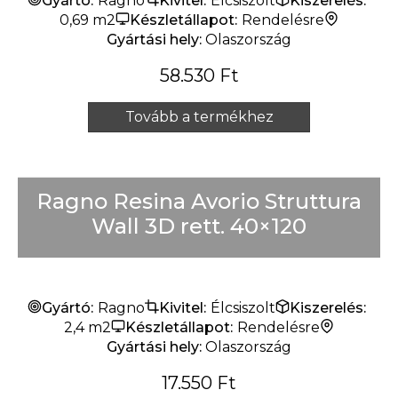
Gyártó:
Ragno
Kivitel:
Élcsiszolt
Kiszerelés:
0,69 m2
Készletállapot:
Rendelésre
Gyártási hely:
Olaszország
58.530
Ft
Tovább a termékhez
Ragno Resina Avorio Struttura
Wall 3D rett. 40×120
Gyártó:
Ragno
Kivitel:
Élcsiszolt
Kiszerelés:
2,4 m2
Készletállapot:
Rendelésre
Gyártási hely:
Olaszország
17.550
Ft