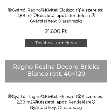
Gyártó:
Ragno
Kivitel:
Élcsiszolt
Kiszerelés:
2,88 m2
Készletállapot:
Rendelésre
Gyártási hely:
Olaszország
21.600
Ft
Tovább a termékhez
Ragno Resina Decoro Bricks
Bianco rett. 40×120
Gyártó:
Ragno
Kivitel:
Élcsiszolt
Kiszerelés:
2,88 m2
Készletállapot:
Rendelésre
Gyártási hely:
Olaszország