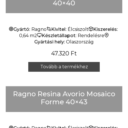
40×40
Gyártó:
Ragno
Kivitel:
Élcsiszolt
Kiszerelés:
0,64 m2
Készletállapot:
Rendelésre
Gyártási hely:
Olaszország
47.320
Ft
Tovább a termékhez
Ragno Resina Avorio Mosaico
Forme 40×43