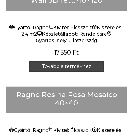
Wall 3D rett. 40×120
Gyártó:
Ragno
Kivitel:
Élcsiszolt
Kiszerelés:
2,4 m2
Készletállapot:
Rendelésre
Gyártási hely:
Olaszország
17.550
Ft
Tovább a termékhez
Ragno Resina Rosa Mosaico
40×40
Gyártó:
Ragno
Kivitel:
Élcsiszolt
Kiszerelés: