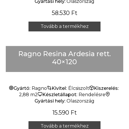
Gyártási hely:
Olaszország
58.530
Ft
Tovább a termékhez
Ragno Resina Ardesia rett.
40×120
Gyártó:
Ragno
Kivitel:
Élcsiszolt
Kiszerelés:
2,88 m2
Készletállapot:
Rendelésre
Gyártási hely:
Olaszország
15.590
Ft
Tovább a termékhez