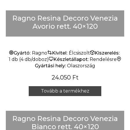
Ragno Resina Decoro Venezia
Avorio rett. 40×120
Gyártó:
Ragno
Kivitel:
Élcsiszolt
Kiszerelés:
1 db (4 db/doboz)
Készletállapot:
Rendelésre
Gyártási hely:
Olaszország
24.050
Ft
Tovább a termékhez
Ragno Resina Decoro Venezia
Bianco rett. 40×120