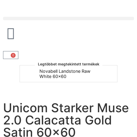
Products search
0
Legtöbbet megtekintett termékek
um
Novabell Landstone Raw
Na
White 60x60
30
Unicom Starker Muse
2.0 Calacatta Gold
Satin 60×60