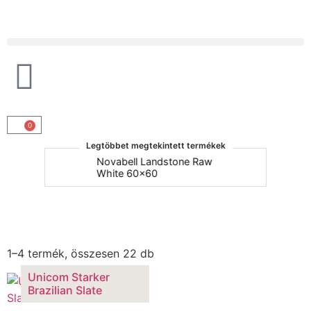
Products search
0
Legtöbbet megtekintett termékek
um
Novabell Landstone Raw
Na
White 60x60
30
Unicom Starker Brazilian Slate
1–4 termék, összesen 22 db
Unicom Starker
Brazilian Slate