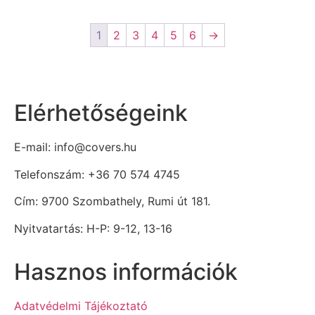
1
2
3
4
5
6
→
Elérhetőségeink
E-mail: info@covers.hu
Telefonszám: +36 70 574 4745
Cím: 9700 Szombathely, Rumi út 181.
Nyitvatartás: H-P: 9-12, 13-16
Hasznos információk
Adatvédelmi Tájékoztató