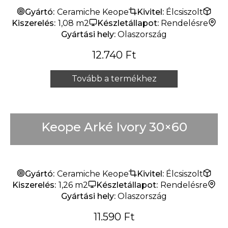
Gyártó:
Ceramiche Keope
Kivitel:
Élcsiszolt
Kiszerelés:
1,08 m2
Készletállapot:
Rendelésre
Gyártási hely:
Olaszország
12.740
Ft
Tovább a termékhez
Keope Arké Ivory 30×60
Gyártó:
Ceramiche Keope
Kivitel:
Élcsiszolt
Kiszerelés:
1,26 m2
Készletállapot:
Rendelésre
Gyártási hely:
Olaszország
11.590
Ft