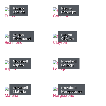
Ragno
Ragno
Eterna
Concept
Ragno
Ragno
Richmond
Clayton
Novabell
Novabell
Aspen
Lounge
Novabell
Novabell
Materia
Norgestone