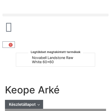
Products search
0
Legtöbbet megtekintett termékek
um
Novabell Landstone Raw
Na
White 60x60
30
Keope Arké
Készletállapot