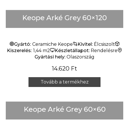
Keope Arké Grey 60×120
Gyártó:
Ceramiche Keope
Kivitel:
Élcsiszolt
Kiszerelés:
1,44 m2
Készletállapot:
Rendelésre
Gyártási hely:
Olaszország
14.620
Ft
Tovább a termékhez
Keope Arké Grey 60×60