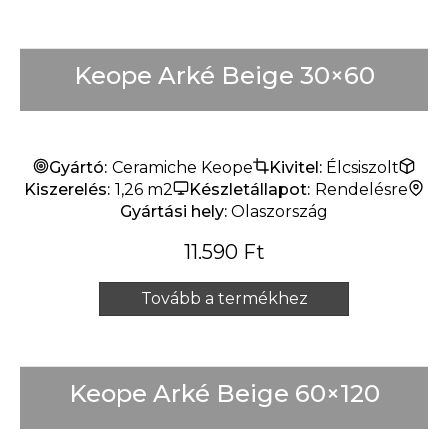
Keope Arké Beige 30×60
Gyártó:
Ceramiche Keope
Kivitel:
Élcsiszolt
Kiszerelés:
1,26 m2
Készletállapot:
Rendelésre
Gyártási hely:
Olaszország
11.590
Ft
Tovább a termékhez
Keope Arké Beige 60×120