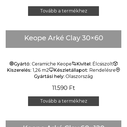
Tovább a termékhez
Keope Arké Clay 30×60
Gyártó:
Ceramiche Keope
Kivitel:
Élcsiszolt
Kiszerelés:
1,26 m2
Készletállapot:
Rendelésre
Gyártási hely:
Olaszország
11.590
Ft
Tovább a termékhez