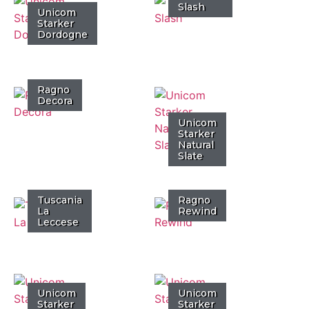
Slash
Unicom
Starker
Dordogne
Ragno
Decora
Unicom
Starker
Natural
Slate
Tuscania
Ragno
La
Rewind
Leccese
Unicom
Unicom
Starker
Starker