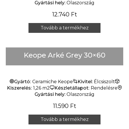
Gyártási hely:
Olaszország
12.740
Ft
Tovább a termékhez
Keope Arké Grey 30×60
Gyártó:
Ceramiche Keope
Kivitel:
Élcsiszolt
Kiszerelés:
1,26 m2
Készletállapot:
Rendelésre
Gyártási hely:
Olaszország
11.590
Ft
Tovább a termékhez