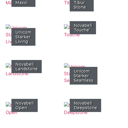
Maxxi
Tibur
Stone
Novabell
Touche’
Unicom
Starker
Living
Novabell
Landstone
Unicom
Starker
Seamless
Novabell
Novabell
Open
Deepstone