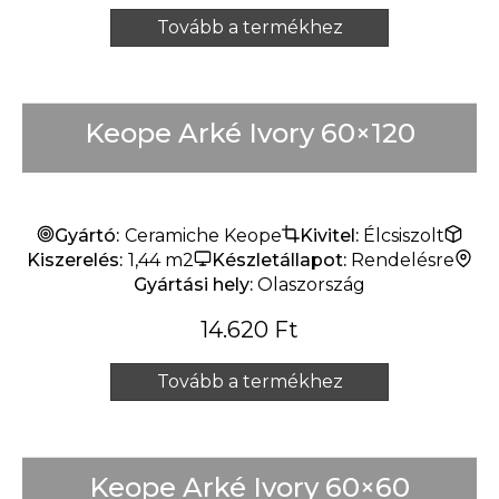
Tovább a termékhez
Keope Arké Ivory 60×120
Gyártó:
Ceramiche Keope
Kivitel:
Élcsiszolt
Kiszerelés:
1,44 m2
Készletállapot:
Rendelésre
Gyártási hely:
Olaszország
14.620
Ft
Tovább a termékhez
Keope Arké Ivory 60×60