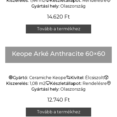
Kiszerelés:
1,44 m2
Készletállapot:
Rendelésre
Gyártási hely:
Olaszország
14.620
Ft
Tovább a termékhez
Keope Arké Anthracite 60×60
Gyártó:
Ceramiche Keope
Kivitel:
Élcsiszolt
Kiszerelés:
1,08 m2
Készletállapot:
Rendelésre
Gyártási hely:
Olaszország
12.740
Ft
Tovább a termékhez