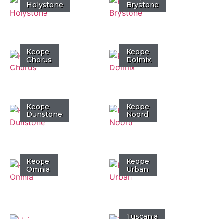
Holystone
Brystone
Keope
Keope
Chorus
Dolmix
Keope
Keope
Dunstone
Noord
Keope
Keope
Omnia
Urban
Tuscania