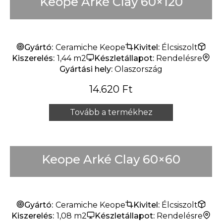
Keope Arké Clay 60×120
Gyártó:
Ceramiche Keope
Kivitel:
Élcsiszolt
Kiszerelés:
1,44 m2
Készletállapot:
Rendelésre
Gyártási hely:
Olaszország
14.620
Ft
Tovább a termékhez
Keope Arké Clay 60×60
Gyártó:
Ceramiche Keope
Kivitel:
Élcsiszolt
Kiszerelés:
1,08 m2
Készletállapot:
Rendelésre