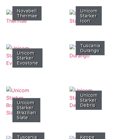
Novabell
Unicom
Thermae
Starker
Icon
Tuscania
Durango
Unicom
Starker
Evostone
Unicom
Starker
Unicom
Debris
Starker
Brazilian
Slate
Tuscania
Keope