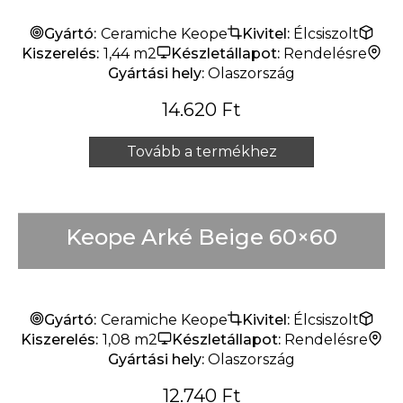
Gyártó:
Ceramiche Keope
Kivitel:
Élcsiszolt
Kiszerelés:
1,44 m2
Készletállapot:
Rendelésre
Gyártási hely:
Olaszország
14.620
Ft
Tovább a termékhez
Keope Arké Beige 60×60
Gyártó:
Ceramiche Keope
Kivitel:
Élcsiszolt
Kiszerelés:
1,08 m2
Készletállapot:
Rendelésre
Gyártási hely:
Olaszország
12.740
Ft