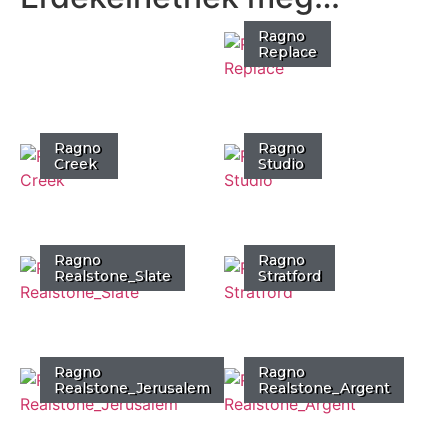
Ragno
Replace
Ragno
Ragno
Creek
Studio
Ragno
Ragno
Realstone_Slate
Stratford
Ragno
Ragno
Realstone_Jerusalem
Realstone_Argent