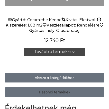
Gyártó:
Ceramiche Keope
Kivitel:
Élcsiszolt
Kiszerelés:
1,08 m2
Készletállapot:
Rendelésre
Gyártási hely:
Olaszország
12.740
Ft
Tovább a termékhez
Vissza a kategóriákhoz
Hasonló termékek
Érdekelhetnek még…