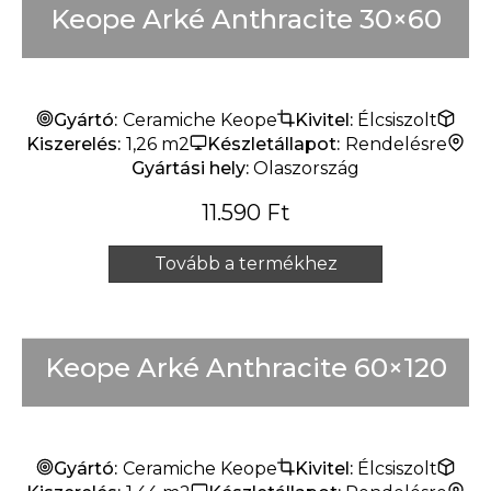
Keope Arké Anthracite 30×60
Mindet mutat
Készleten
Rendelésre
Készlet erejéig
Gyártó:
Ceramiche Keope
Kivitel:
Élcsiszolt
Kiszerelés:
1,26 m2
Készletállapot:
Rendelésre
Gyártási hely:
Olaszország
11.590
Ft
Tovább a termékhez
Keope Arké Anthracite 60×120
Gyártó:
Ceramiche Keope
Kivitel:
Élcsiszolt