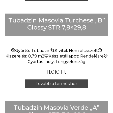
Tubadzin Masovia Turchese „B”
Glossy STR 7,8×29,8
Gyártó:
Tubadzin
Kivitel:
Nem élcsiszolt
Kiszerelés:
0,79 m2
Készletállapot:
Rendelésre
Gyártási hely:
Lengyelország
11.010
Ft
Tovább a termékhez
Tubadzin Masovia Verde „A”