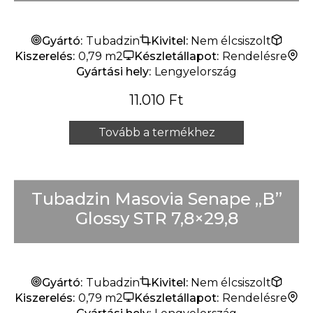
Gyártó:
Tubadzin
Kivitel:
Nem élcsiszolt
Kiszerelés:
0,79 m2
Készletállapot:
Rendelésre
Gyártási hely:
Lengyelország
11.010
Ft
Tovább a termékhez
Tubadzin Masovia Senape „B”
Glossy STR 7,8×29,8
Gyártó:
Tubadzin
Kivitel:
Nem élcsiszolt
Kiszerelés:
0,79 m2
Készletállapot:
Rendelésre