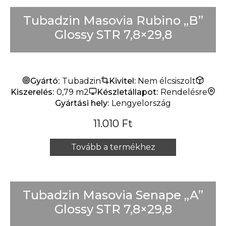
Tubadzin Masovia Rubino „B”
Glossy STR 7,8×29,8
Gyártó:
Tubadzin
Kivitel:
Nem élcsiszolt
Kiszerelés:
0,79 m2
Készletállapot:
Rendelésre
Gyártási hely:
Lengyelország
11.010
Ft
Tovább a termékhez
Tubadzin Masovia Senape „A”
Glossy STR 7,8×29,8