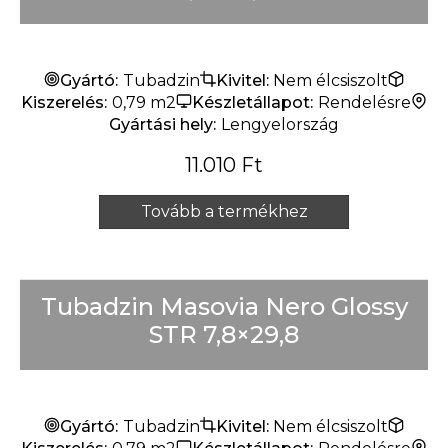
Gyártó:
Tubadzin
Kivitel:
Nem élcsiszolt
Kiszerelés:
0,79 m2
Készletállapot:
Rendelésre
Gyártási hely:
Lengyelország
11.010
Ft
Tovább a termékhez
Tubadzin Masovia Nero Glossy
STR 7,8×29,8
Gyártó:
Tubadzin
Kivitel:
Nem élcsiszolt