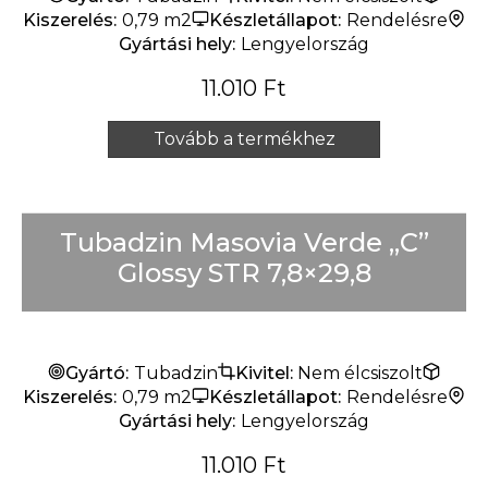
Kiszerelés:
0,79 m2
Készletállapot:
Rendelésre
Gyártási hely:
Lengyelország
11.010
Ft
Tovább a termékhez
Tubadzin Masovia Verde „C”
Glossy STR 7,8×29,8
Gyártó:
Tubadzin
Kivitel:
Nem élcsiszolt
Kiszerelés:
0,79 m2
Készletállapot:
Rendelésre
Gyártási hely:
Lengyelország
11.010
Ft