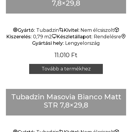
7,8×29,8
Gyártó:
Tubadzin
Kivitel:
Nem élcsiszolt
Kiszerelés:
0,79 m2
Készletállapot:
Rendelésre
Gyártási hely:
Lengyelország
11.010
Ft
Tovább a termékhez
Tubadzin Masovia Bianco Matt
STR 7,8×29,8