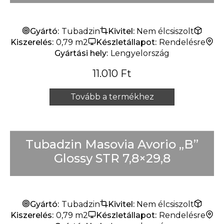
Készlet erejéig
Gyártó:
Tubadzin
Kivitel:
Nem élcsiszolt
Kiszerelés:
0,79 m2
Készletállapot:
Rendelésre
Gyártási hely:
Lengyelország
11.010
Ft
Tovább a termékhez
Tubadzin Masovia Avorio „B”
Glossy STR 7,8×29,8
Gyártó:
Tubadzin
Kivitel:
Nem élcsiszolt
Kiszerelés:
0,79 m2
Készletállapot:
Rendelésre