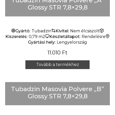
Tubadzin Masovia Polvere „A”
Glossy STR 7,8×29,8
Gyártó:
Tubadzin
Kivitel:
Nem élcsiszolt
Kiszerelés:
0,79 m2
Készletállapot:
Rendelésre
Gyártási hely:
Lengyelország
11.010
Ft
Tovább a termékhez
Tubadzin Masovia Polvere „B”
Glossy STR 7,8×29,8