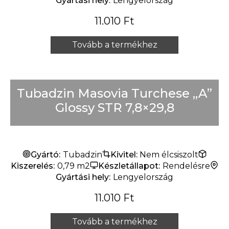
Gyártási hely:
Lengyelország
11.010
Ft
Tovább a termékhez
Tubadzin Masovia Turchese „A”
Glossy STR 7,8×29,8
Gyártó:
Tubadzin
Kivitel:
Nem élcsiszolt
Kiszerelés:
0,79 m2
Készletállapot:
Rendelésre
Gyártási hely:
Lengyelország
11.010
Ft
Tovább a termékhez