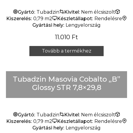
Gyártó:
Tubadzin
Kivitel:
Nem élcsiszolt
Kiszerelés:
0,79 m2
Készletállapot:
Rendelésre
Gyártási hely:
Lengyelország
11.010
Ft
Tovább a termékhez
Tubadzin Masovia Cobalto „B”
Glossy STR 7,8×29,8
Gyártó:
Tubadzin
Kivitel:
Nem élcsiszolt
Kiszerelés:
0,79 m2
Készletállapot:
Rendelésre
Gyártási hely:
Lengyelország