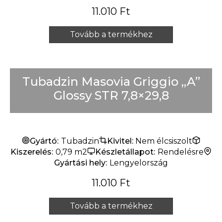
11.010
Ft
Tovább a termékhez
Tubadzin Masovia Griggio „A”
Glossy STR 7,8×29,8
Gyártó:
Tubadzin
Kivitel:
Nem élcsiszolt
Kiszerelés:
0,79 m2
Készletállapot:
Rendelésre
Gyártási hely:
Lengyelország
11.010
Ft
Tovább a termékhez