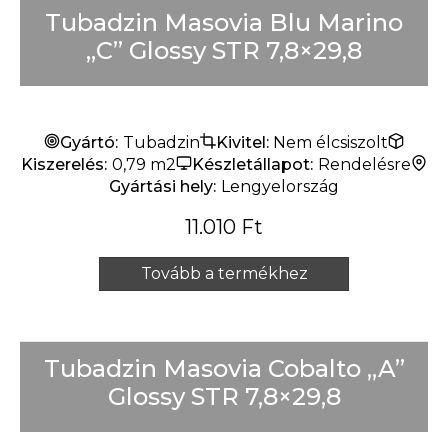
Tubadzin Masovia Blu Marino
„C” Glossy STR 7,8×29,8
Gyártó:
Tubadzin
Kivitel:
Nem élcsiszolt
Kiszerelés:
0,79 m2
Készletállapot:
Rendelésre
Gyártási hely:
Lengyelország
11.010
Ft
Tovább a termékhez
Tubadzin Masovia Cobalto „A”
Glossy STR 7,8×29,8