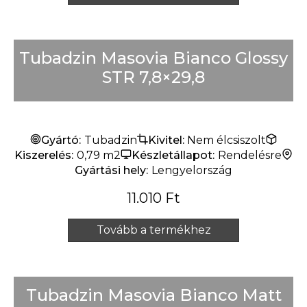
Tubadzin Masovia Bianco Glossy
STR 7,8×29,8
Gyártó:
Tubadzin
Kivitel:
Nem élcsiszolt
Kiszerelés:
0,79 m2
Készletállapot:
Rendelésre
Gyártási hely:
Lengyelország
11.010
Ft
Tovább a termékhez
Tubadzin Masovia Bianco Matt