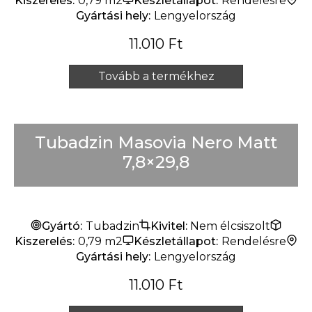
Kiszerelés:
0,79 m2
Készletállapot:
Rendelésre
Gyártási hely:
Lengyelország
11.010
Ft
Tovább a termékhez
Tubadzin Masovia Nero Matt
7,8×29,8
Gyártó:
Tubadzin
Kivitel:
Nem élcsiszolt
Kiszerelés:
0,79 m2
Készletállapot:
Rendelésre
Gyártási hely:
Lengyelország
11.010
Ft