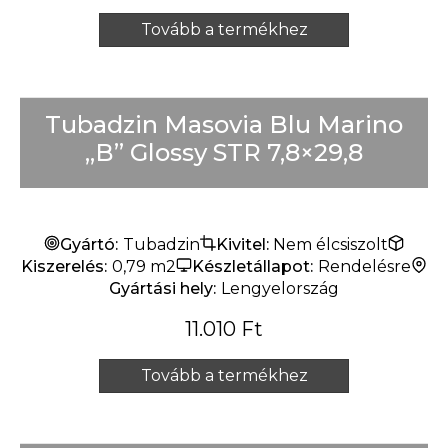
Tovább a termékhez
Tubadzin Masovia Blu Marino
„B” Glossy STR 7,8×29,8
Gyártó:
Tubadzin
Kivitel:
Nem élcsiszolt
Kiszerelés:
0,79 m2
Készletállapot:
Rendelésre
Gyártási hely:
Lengyelország
11.010
Ft
Tovább a termékhez