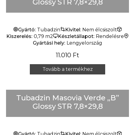
Glossy STR 7,8×29,8
Gyártó:
Tubadzin
Kivitel:
Nem élcsiszolt
Kiszerelés:
0,79 m2
Készletállapot:
Rendelésre
Gyártási hely:
Lengyelország
11.010
Ft
Tovább a termékhez
Tubadzin Masovia Verde „B”
Glossy STR 7,8×29,8
Gyártó:
Tubadzin
Kivitel:
Nem élcsiszolt