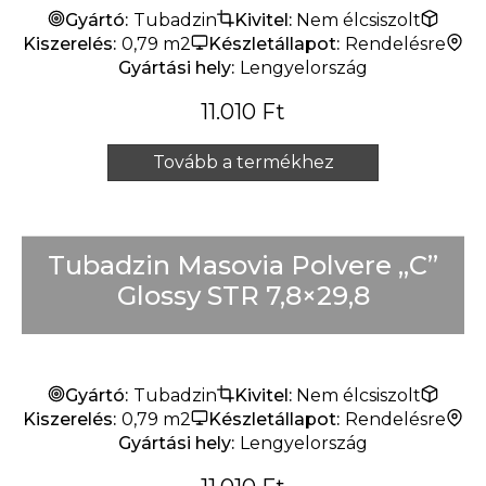
Gyártó:
Tubadzin
Kivitel:
Nem élcsiszolt
Kiszerelés:
0,79 m2
Készletállapot:
Rendelésre
Gyártási hely:
Lengyelország
11.010
Ft
Tovább a termékhez
Tubadzin Masovia Polvere „C”
Glossy STR 7,8×29,8
Gyártó:
Tubadzin
Kivitel:
Nem élcsiszolt
Kiszerelés:
0,79 m2
Készletállapot:
Rendelésre
Gyártási hely:
Lengyelország