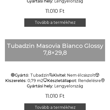
Gyártási hely:
Lengyelország
11.010
Ft
Tovább a termékhez
Tubadzin Masovia Bianco Glossy
7,8×29,8
Gyártó:
Tubadzin
Kivitel:
Nem élcsiszolt
Kiszerelés:
0,79 m2
Készletállapot:
Rendelésre
Gyártási hely:
Lengyelország
11.010
Ft
Tovább a termékhez