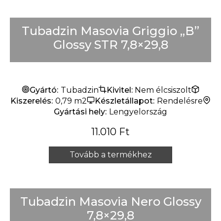
Tubadzin Masovia Griggio „B”
Glossy STR 7,8×29,8
Gyártó:
Tubadzin
Kivitel:
Nem élcsiszolt
Kiszerelés:
0,79 m2
Készletállapot:
Rendelésre
Gyártási hely:
Lengyelország
11.010
Ft
Tovább a termékhez
Tubadzin Masovia Nero Glossy
7,8×29,8