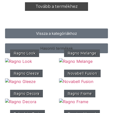
Tovább a termékhez
Vissza a kategóriákhoz
Hasonló termékek
Ragno Look
Ragno Melange
Ragno Gleeze
Novabell Fusion
Ragno Decora
Ragno Frame