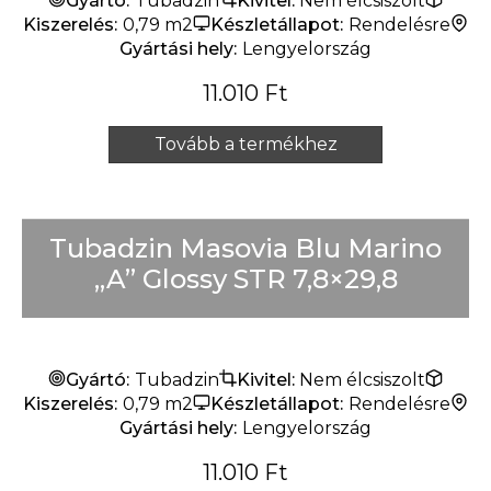
Gyártó:
Tubadzin
Kivitel:
Nem élcsiszolt
Kiszerelés:
0,79 m2
Készletállapot:
Rendelésre
Gyártási hely:
Lengyelország
11.010
Ft
Tovább a termékhez
Tubadzin Masovia Blu Marino
„A” Glossy STR 7,8×29,8
Gyártó:
Tubadzin
Kivitel:
Nem élcsiszolt
Kiszerelés:
0,79 m2
Készletállapot:
Rendelésre
Gyártási hely:
Lengyelország
11.010
Ft