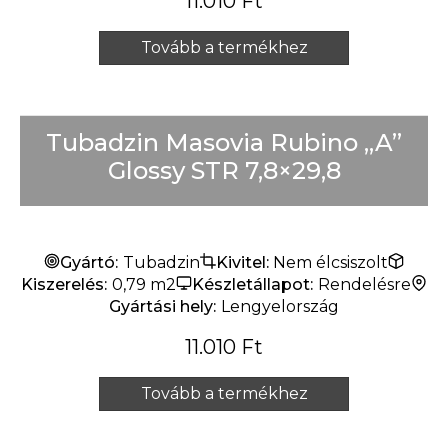
11.010
Ft
Tovább a termékhez
Tubadzin Masovia Rubino „A”
Glossy STR 7,8×29,8
Gyártó:
Tubadzin
Kivitel:
Nem élcsiszolt
Kiszerelés:
0,79 m2
Készletállapot:
Rendelésre
Gyártási hely:
Lengyelország
11.010
Ft
Tovább a termékhez