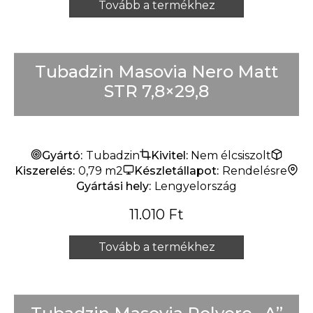
Tovább a termékhez
Tubadzin Masovia Nero Matt
STR 7,8×29,8
Gyártó:
Tubadzin
Kivitel:
Nem élcsiszolt
Kiszerelés:
0,79 m2
Készletállapot:
Rendelésre
Gyártási hely:
Lengyelország
11.010
Ft
Tovább a termékhez