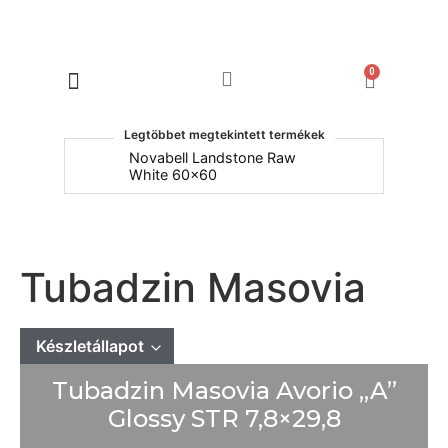
0
Products search
Legtöbbet megtekintett termékek
um
Novabell Landstone Raw
Na
White 60x60
30
Tubadzin Masovia
Készletállapot
Tubadzin Masovia Avorio „A”
Mindet mutat
Készleten
Glossy STR 7,8×29,8
Rendelésre